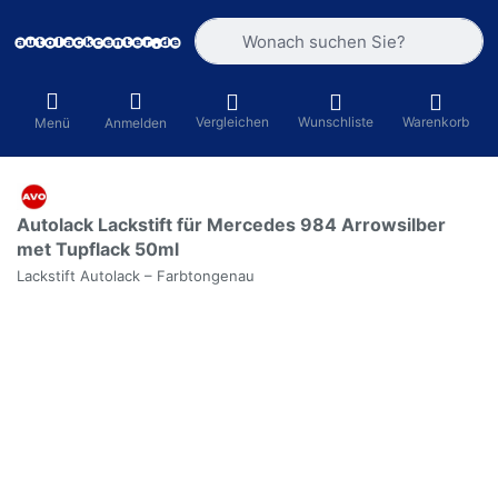
Geben Sie einen Suchbegriff ein. Währ
Vergleichen
Wunschliste
Warenkorb
Menü
Anmelden
Autolack Lackstift für Mercedes 984 Arrowsilber
met Tupflack 50ml
Lackstift Autolack – Farbtongenau