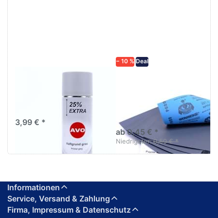
ENTER für
mehr
mehr
Optionen zu
Optionen
Schleifpapier
zu AVO
wasserfest
Haftgrund
in diversen
grau
Körnungen
Lackspray
500ml
− 10 %
Deal
AVO Haftgrund grau
Schleifpapier
Lackspray 500ml
wasserfest in
diversen Körnungen
Nass-Schleifpapier zur nass
und trocken anwendung
3,99 € *
ab 0,45 € *
Niedrigster:
0,50 € *
Informationen
Service, Versand & Zahlung
Firma, Impressum & Datenschutz