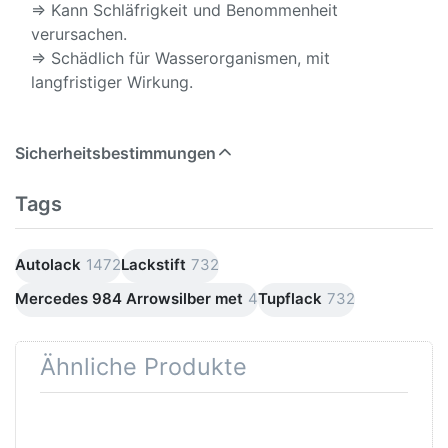
⇒ Kann Schläfrigkeit und Benommenheit
verursachen.
⇒ Schädlich für Wasserorganismen, mit
langfristiger Wirkung.
Sicherheitsbestimmungen
Tags
Autolack
1472
Lackstift
732
Mercedes 984 Arrowsilber met
4
Tupflack
732
Ähnliche Produkte
Drücken
Drücken Sie
Sie
ENTER für