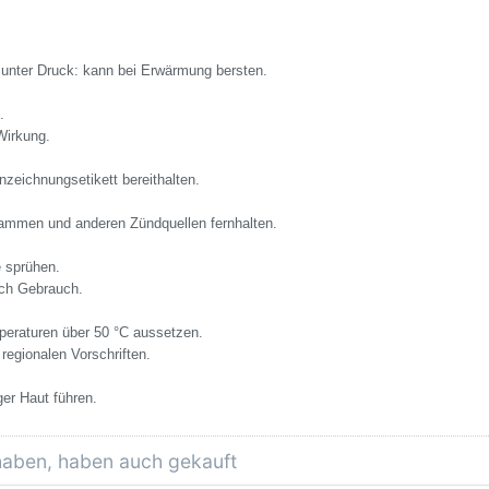
unter Druck: kann bei Erwärmung bersten.
.
Wirkung.
nzeichnungsetikett bereithalten.
lammen und anderen Zündquellen fernhalten.
 sprühen.
ach Gebrauch.
eraturen über 50 °C aussetzen.
egionalen Vorschriften.
er Haut führen.
 haben, haben auch gekauft