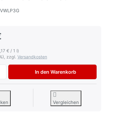
-VWLP3G
€
,17 € / 1 l)
%), zzgl.
Versandkosten
AVO Autolack Lackspray-Set für VW / Audi LP3G flashrot zu
In den Warenkorb
rken
Vergleichen