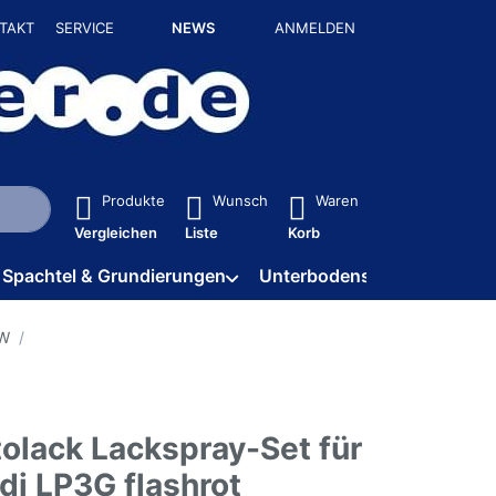
TAKT
SERVICE
NEWS
ANMELDEN
isch erste Ergebnisse. Drücken Sie die Eingabetaste, um alle 
Produkte
Wunsch
Waren
Vergleichen
Liste
Korb
Spachtel & Grundierungen
Unterbodenschutz / HV
VW
olack Lackspray-Set für
di LP3G flashrot