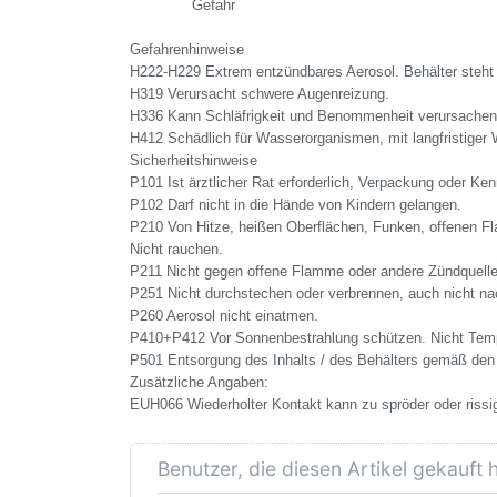
Gefahr
Gefahrenhinweise
H222-H229 Extrem entzündbares Aerosol. Behälter steht 
H319 Verursacht schwere Augenreizung.
H336 Kann Schläfrigkeit und Benommenheit verursachen
H412 Schädlich für Wasserorganismen, mit langfristiger 
Sicherheitshinweise
P101 Ist ärztlicher Rat erforderlich, Verpackung oder Ken
P102 Darf nicht in die Hände von Kindern gelangen.
P210 Von Hitze, heißen Oberflächen, Funken, offenen F
Nicht rauchen.
P211 Nicht gegen offene Flamme oder andere Zündquelle
P251 Nicht durchstechen oder verbrennen, auch nicht n
P260 Aerosol nicht einatmen.
P410+P412 Vor Sonnenbestrahlung schützen. Nicht Temp
P501 Entsorgung des Inhalts / des Behälters gemäß den r
Zusätzliche Angaben:
EUH066 Wiederholter Kontakt kann zu spröder oder rissig
Benutzer, die diesen Artikel gekauft