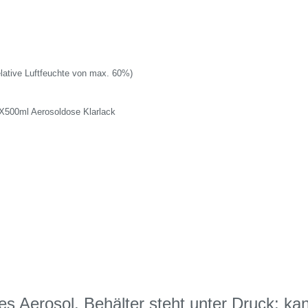
elative Luftfeuchte von max. 60%)
X500ml Aerosoldose Klarlack
 Aerosol. Behälter steht unter Druck: ka