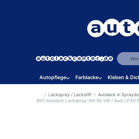
Geben Sie
Autopflege
Farblacke
Kleben & Dic
Startseite
Lackspray / Lackstift
Autolack in Sprayd
AVO Autolack Lackspray-Set für VW / Audi LP3G f