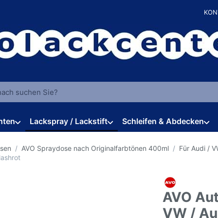
KON
 einen Suchbegriff ein. Während Sie tippen, erscheinen automat
hten
Lackspray / Lackstift
Schleifen & Abdecken
osen
AVO Spraydose nach Originalfarbtönen 400ml
Für Audi / 
lashrot
AVO Aut
VW / Au