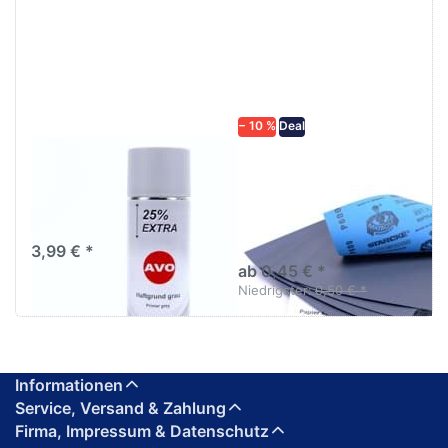
ENTER für
mehr
mehr
Optionen zu
Optionen
Schleifpapier
zu AVO
wasserfest
Haftgrund
in diversen
grau
Körnungen
Lackspray
500ml
− 10 %
Deal
AVO Haftgrund grau
Schleifpapier
Lackspray 500ml
wasserfest in
diversen Körnungen
Nass-Schleifpapier zur nass
und trocken anwendung
3,99 € *
ab 0,45 € *
Niedrigster:
0,50 € *
Informationen
Service, Versand & Zahlung
Firma, Impressum & Datenschutz