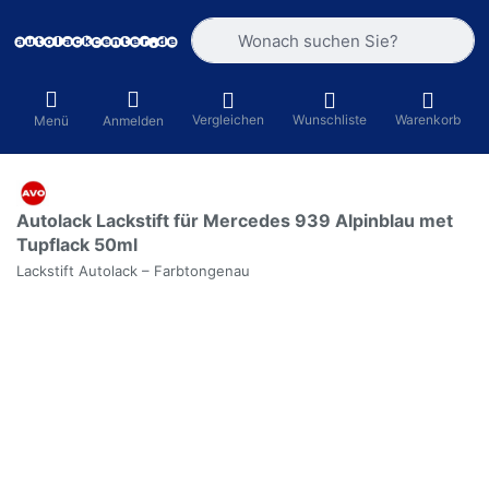
Geben Sie einen Suchbegriff ein. Währ
Vergleichen
Wunschliste
Warenkorb
Menü
Anmelden
Autolack Lackstift für Mercedes 939 Alpinblau met
Tupflack 50ml
Lackstift Autolack – Farbtongenau