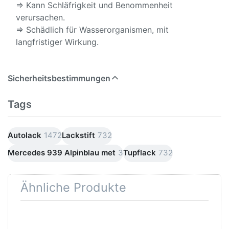
⇒ Kann Schläfrigkeit und Benommenheit
verursachen.
⇒ Schädlich für Wasserorganismen, mit
langfristiger Wirkung.
Sicherheitsbestimmungen
Tags
Autolack
1472
Lackstift
732
Mercedes 939 Alpinblau met
3
Tupflack
732
Ähnliche Produkte
Drücken
Drücken Sie
Sie
ENTER für