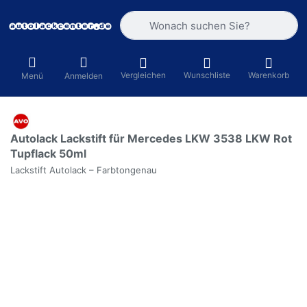
Geben Sie einen Suchbegriff ein. Währ
Vergleichen
Wunschliste
Warenkorb
Menü
Anmelden
Autolack Lackstift für Mercedes LKW 3538 LKW Rot
Tupflack 50ml
Lackstift Autolack – Farbtongenau