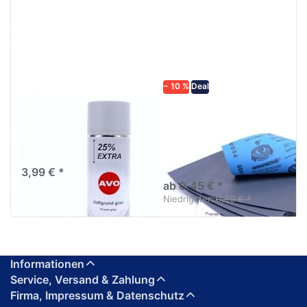
ENTER für
mehr
mehr
Optionen zu
Optionen
Schleifpapier
zu AVO
wasserfest
Haftgrund
in diversen
grau
Körnungen
Lackspray
500ml
− 10 %
Deal
AVO Haftgrund grau
Schleifpapier
Lackspray 500ml
wasserfest in
diversen Körnungen
Nass-Schleifpapier zur nass
und trocken anwendung
3,99 € *
ab 0,45 € *
Niedrigster:
0,50 € *
Informationen
Service, Versand & Zahlung
Firma, Impressum & Datenschutz