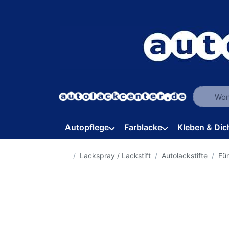
Geben Sie
Autopflege
Farblacke
Kleben & Dic
Startseite
Lackspray / Lackstift
Autolackstifte
Fü