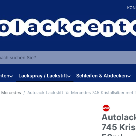
KON
 einen Suchbegriff ein. Während Sie tippen, erscheinen automat
hten
Lackspray / Lackstift
Schleifen & Abdecken
r Mercedes
Autolack Lackstift für Mercedes 745 Kristallsilber met
Autolack
745 Kris