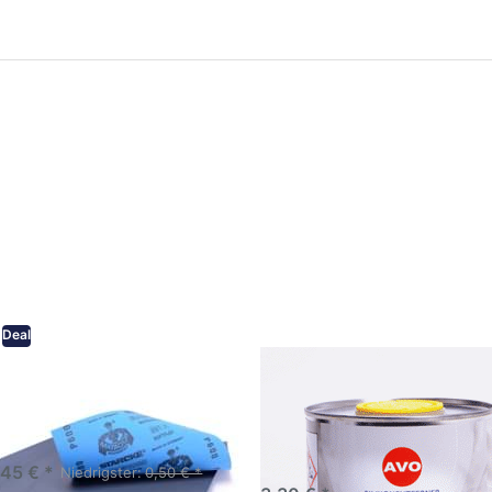
ken Sie
Drücken Sie
ER für
ENTER für
mehr
mehr Optionen
onen zu
zu AVO
ifpapier
Silikonentferner
serfest
/
iversen
Siliconentferner
nungen
500ml
A060105
Deal
eifpapier wasserfest in
AVO Silikonentferner /
rsen Körnungen
Siliconentferner 500ml
A060105
Schleifpapier zur nass und
en anwendung
,45 € *
Niedrigster:
0,50 € *