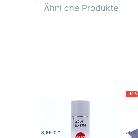
Ähnliche Produkte
Drücken
Drüc
Sie
ENT
ENTER für
mehr
Opti
Optionen
Schle
zu AVO
was
Haftgrund
in d
grau
Kör
Lackspray
500ml
− 10 %
AVO Haftgrund grau Lackspray
Schl
500ml
dive
Nass-
trock
3,99 € *
ab 0