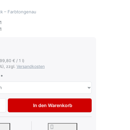
ack – Farbtongenau
1
1
199,80 € / 1 l)
%), zzgl.
Versandkosten
Autolack Lackstift für Mercedes 745 Kristallsilber met Tupf
In den Warenkorb