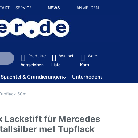
TAKT
SERVICE
NEWS
ANMELDEN
isch erste Ergebnisse. Drücken Sie die Eingabetaste, um alle 
Produkte
Wunsch
Waren
Vergleichen
Liste
Korb
Spachtel & Grundierungen
Unterbodenschutz / HV
 Tupflack 50ml
 Lackstift für Mercedes
tallsilber met Tupflack