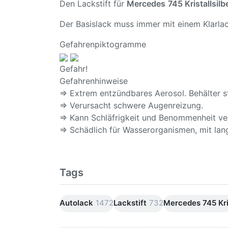
Den Lackstift für
Mercedes
745 Kristallsilb
Der Basislack muss immer mit einem Klarlac
Gefahrenpiktogramme
Gefahr!
Gefahrenhinweise
⇒ Extrem entzündbares Aerosol. Behälter s
⇒ Verursacht schwere Augenreizung.
⇒ Kann Schläfrigkeit und Benommenheit ve
⇒ Schädlich für Wasserorganismen, mit lang
Tags
Autolack
1472
Lackstift
732
Mercedes 745 Kris