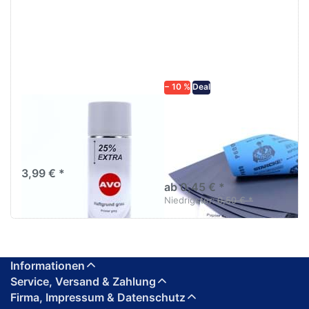
ENTER für
mehr
mehr
Optionen zu
Optionen
Schleifpapier
zu AVO
wasserfest
Haftgrund
in diversen
grau
Körnungen
Lackspray
500ml
− 10 %
Deal
AVO Haftgrund grau
Schleifpapier
Lackspray 500ml
wasserfest in
diversen Körnungen
Nass-Schleifpapier zur nass
und trocken anwendung
3,99 € *
ab 0,45 € *
Niedrigster:
0,50 € *
Informationen
Service, Versand & Zahlung
Firma, Impressum & Datenschutz