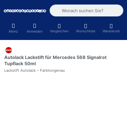
Geben Sie einen Suchbegriff ein. Währ
Vergleichen
Wunschliste
Warenkorb
Menü
Anmelden
Autolack Lackstift für Mercedes 568 Signalrot
Tupflack 50ml
Lackstift Autolack – Farbtongenau