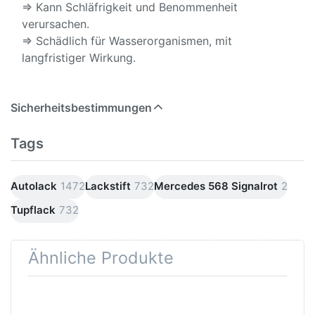
⇒ Kann Schläfrigkeit und Benommenheit
verursachen.
⇒ Schädlich für Wasserorganismen, mit
langfristiger Wirkung.
Sicherheitsbestimmungen
Tags
Autolack
1472
Lackstift
732
Mercedes 568 Signalrot
2
Tupflack
732
Ähnliche Produkte
Drücken
Drücken Sie
Sie
ENTER für