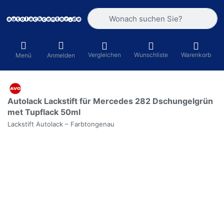
Geben Sie einen Suchbegriff ein. Währ
Vergleichen
Wunschliste
Warenkorb
Menü
Anmelden
Autolack Lackstift für Mercedes 282 Dschungelgrün
met Tupflack 50ml
Lackstift Autolack – Farbtongenau