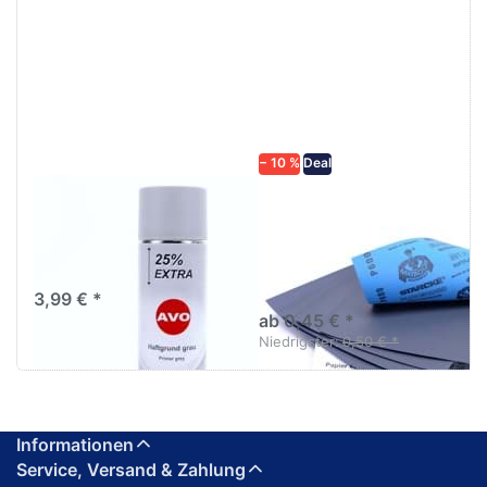
Drücken
Drücken Sie
Sie
ENTER für
ENTER für
mehr
mehr
Optionen zu
Optionen
Schleifpapier
zu AVO
wasserfest
Haftgrund
in diversen
grau
Körnungen
Lackspray
500ml
− 10 %
Deal
AVO Haftgrund grau
Schleifpapier
Lackspray 500ml
wasserfest in
diversen Körnungen
Nass-Schleifpapier zur nass
und trocken anwendung
3,99 € *
ab 0,45 € *
Niedrigster:
0,50 € *
Informationen
Service, Versand & Zahlung