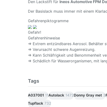
Den Lackstift für
Ineos Automotive FPM Do
Der Basislack muss immer mit einem Klarlac
Gefahrenpiktogramme
Gefahr!
Gefahrenhinweise
⇒ Extrem entzündbares Aerosol. Behälter s
⇒ Verursacht schwere Augenreizung.
⇒ Kann Schläfrigkeit und Benommenheit ve
⇒ Schädlich für Wasserorganismen, mit lang
Tags
A037001
11
Autolack
1472
Donny Gray met
3
Tupflack
732