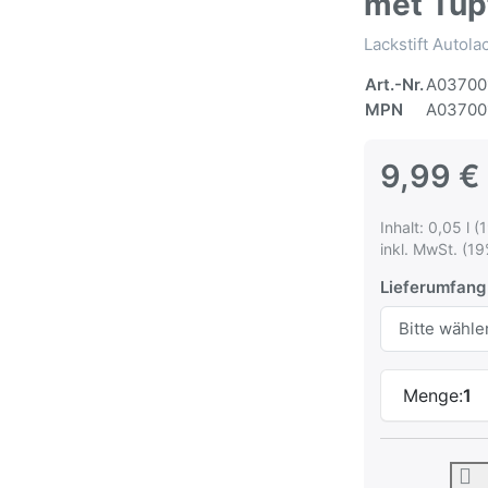
met Tup
Lackstift Autol
Art.-Nr.
A03700
MPN
A03700
9,99 €
Inhalt: 0,05 l (
inkl. MwSt. (19
Lieferumfang
Menge:
1