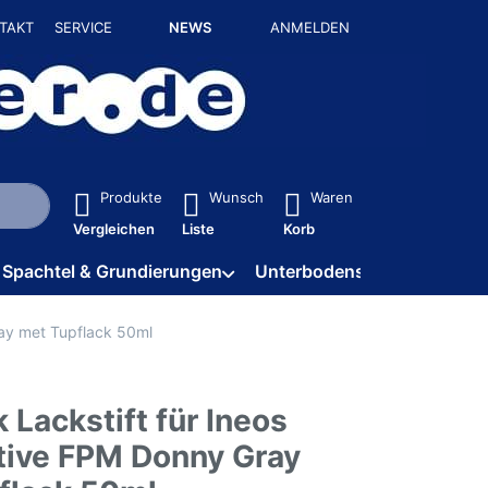
TAKT
SERVICE
NEWS
ANMELDEN
isch erste Ergebnisse. Drücken Sie die Eingabetaste, um alle 
Produkte
Wunsch
Waren
Vergleichen
Liste
Korb
Spachtel & Grundierungen
Unterbodenschutz / HV
ray met Tupflack 50ml
 Lackstift für Ineos
ive FPM Donny Gray