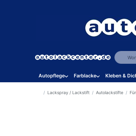
Geben Sie
Autopflege
Farblacke
Kleben & Dic
Startseite
Lackspray / Lackstift
Autolackstifte
Fü