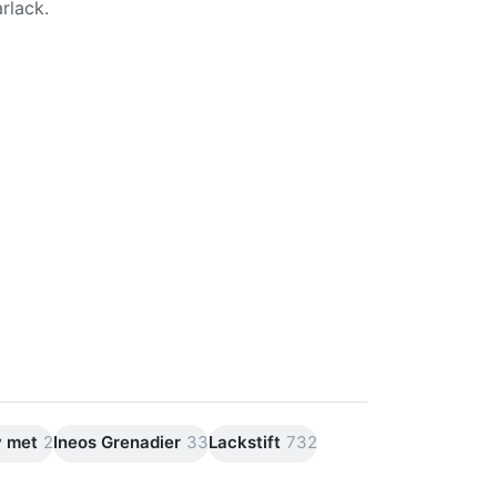
rlack.
y met
2
Ineos Grenadier
33
Lackstift
732