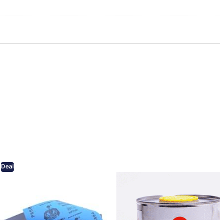
ken Sie
Drücken Sie
ER für
ENTER für
mehr
mehr Optionen
onen zu
zu AVO
ifpapier
Silikonentferner
serfest
/
iversen
Siliconentferner
nungen
500ml
A060105
Deal
eifpapier wasserfest in
AVO Silikonentferner /
rsen Körnungen
Siliconentferner 500ml
A060105
Schleifpapier zur nass und
en anwendung