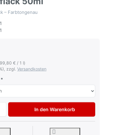
flack 50ml
ack – Farbtongenau
1
1
199,80 € / 1 l)
%), zzgl.
Versandkosten
Autolack Lackstift für Ineos Automotive FPM Donny Gray me
In den Warenkorb