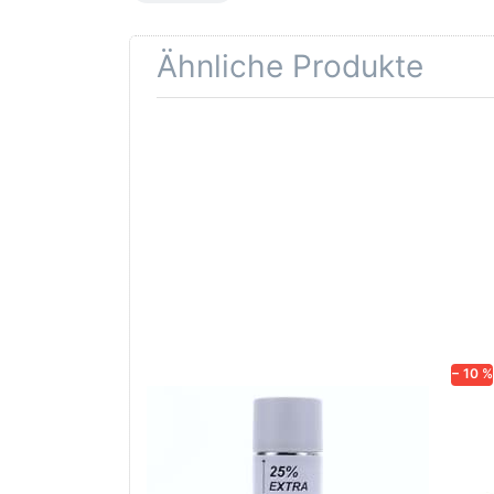
Ähnliche Produkte
Drücken
Drüc
Sie
ENT
ENTER für
mehr
Opti
Optionen
Schle
zu AVO
was
Haftgrund
in d
grau
Kör
Lackspray
500ml
− 10 %
AVO Haftgrund grau Lackspray
Schl
500ml
dive
Nass-
trock