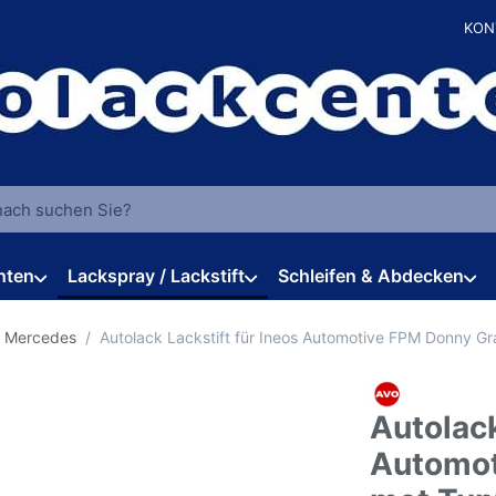
KON
 einen Suchbegriff ein. Während Sie tippen, erscheinen automat
hten
Lackspray / Lackstift
Schleifen & Abdecken
r Mercedes
Autolack Lackstift für Ineos Automotive FPM Donny G
Autolack
Automot