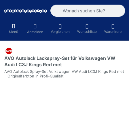
Geben Sie einen Suchbegriff ein. Währ
Vergleichen
Wunschliste
Warenkorb
Menü
Anmelden
AVO Autolack Lackspray-Set für Volkswagen VW
Audi LC3J Kings Red met
AVO Autolack Spray-Set Volkswagen VW Audi LC3J Kings Red met
– Originalfarbton in Profi-Qualität