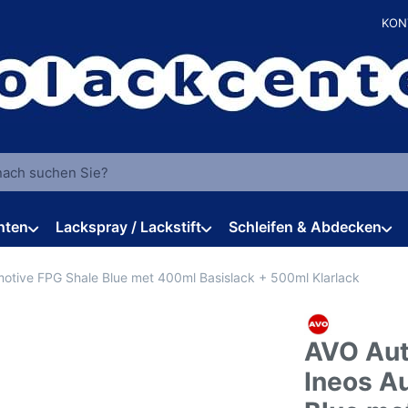
KON
 einen Suchbegriff ein. Während Sie tippen, erscheinen automat
hten
Lackspray / Lackstift
Schleifen & Abdecken
otive FPG Shale Blue met 400ml Basislack + 500ml Klarlack
AVO Aut
Ineos A