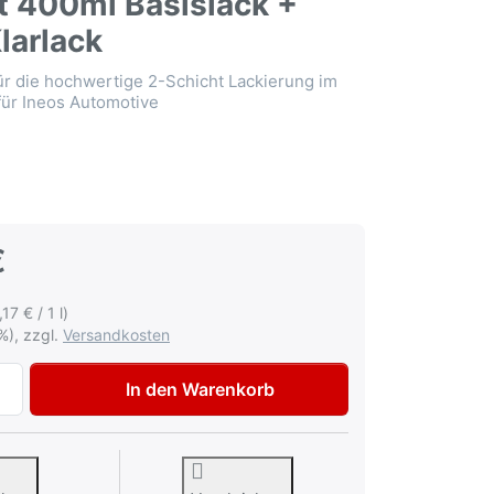
t 400ml Basislack +
larlack
ür die hochwertige 2-Schicht Lackierung im
 für Ineos Automotive
€
,17 € / 1 l)
%), zzgl.
Versandkosten
AVO Autolack Lackspray-Set für Ineos Automotive FPG Shale
In den Warenkorb