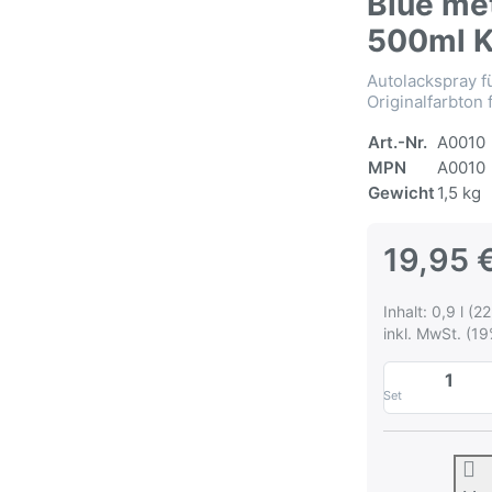
Blue me
500ml K
Autolackspray f
Originalfarbton
Art.-Nr.
A0010
MPN
A0010
Gewicht
1,5 kg
19,95 
Inhalt: 0,9 l (22
inkl. MwSt. (19
Set