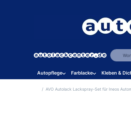
Geben Sie
Autopflege
Farblacke
Kleben & Dic
Startseite
AVO Autolack Lackspray-Set für Ineos Autom