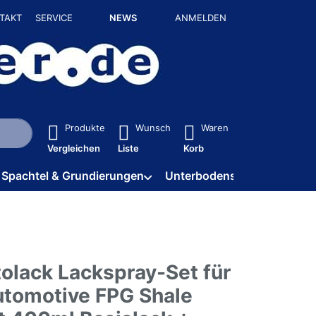
TAKT
SERVICE
NEWS
ANMELDEN
isch erste Ergebnisse. Drücken Sie die Eingabetaste, um alle 
Produkte
Wunsch
Waren
Vergleichen
Liste
Korb
Spachtel & Grundierungen
Unterbodenschutz / HV
olack Lackspray-Set für
utomotive FPG Shale