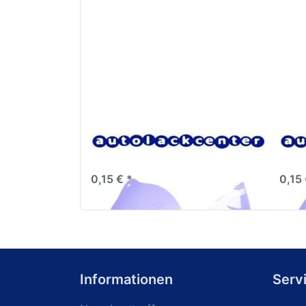
Lacksiebe, Faltsiebe,
Lack
Farbsiebe, 190µm
Qual
0,15 € *
0,15 
Informationen
Serv