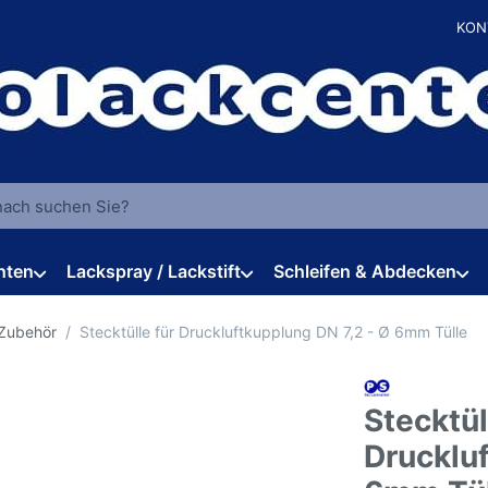
KON
 einen Suchbegriff ein. Während Sie tippen, erscheinen automat
hten
Lackspray / Lackstift
Schleifen & Abdecken
 Zubehör
Stecktülle für Druckluftkupplung DN 7,2 - Ø 6mm Tülle
Stecktül
Drucklu