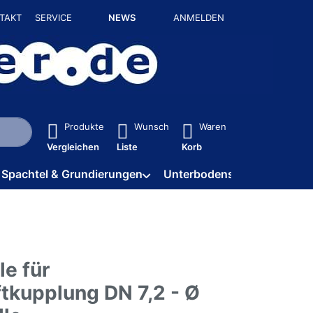
TAKT
SERVICE
NEWS
ANMELDEN
isch erste Ergebnisse. Drücken Sie die Eingabetaste, um alle 
Produkte
Wunsch
Waren
Vergleichen
Liste
Korb
Spachtel & Grundierungen
Unterbodenschutz / HV
le für
ftkupplung DN 7,2 - Ø