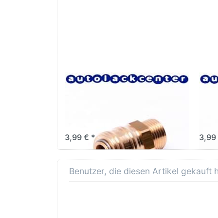
Schnellverschlusskupplung
Schn
Druckluftkupplung DN 7,2 -
Druc
G1/2" aussen
1/2" 
Schne
3,99 € *
3,99
Benutzer, die diesen Artikel gekauft