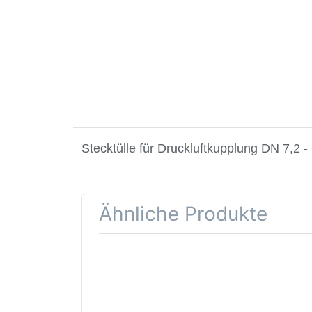
Stecktülle für Druckluftkupplung DN 7,2 
Ähnliche Produkte
Drücken Sie ENTER für
Dr
mehr Optionen zu
Schnellverschlusskupplung
Schn
Druckluftkupplung DN 7,2
Druc
- G1/2" aussen