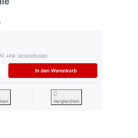
le
8
g
%), zzgl.
Versandkosten
Stecktülle für Druckluftkupplung DN 7,2 - Ø 6mm Tülle zu 1
In den Warenkorb
rken
Vergleichen