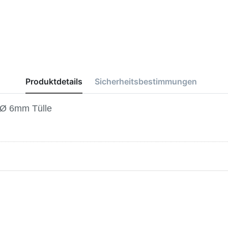
Produktdetails
Sicherheitsbestimmungen
- Ø 6mm Tülle
ücken Sie ENTER für
Drücken Sie ENTER für
mehr Optionen zu
mehr Optionen zu
ellverschlusskupplung
Schnellverschlusskupplung
kluftkupplung DN 7,2
Druckluftkupplung DN 7,2
- G 1/2" innen
- G 1/4" Außengewinde