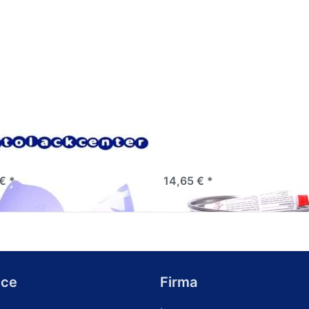
sieb 125µm Einweg
AVO Plast Multispachtel 2
itätssieb
inkl. Härter
€ *
14,65 € *
ice
Firma