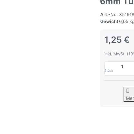
6mm Tül
Art.-Nr.
35191
Gewicht
0,05 k
1,25 €
inkl. MwSt. (19
Stück
Me