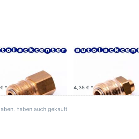
ellverschlusskupplung
Schnellverschlusskupplun
kluftkupplung DN 7,2 - G
Druckluftkupplung DN 7,2 
innen
1/4" Außengewinde
llkupplung mit Innengewinde
Schnellkupplung mit Außengewin
 € *
4,35 € *
 haben, haben auch gekauft