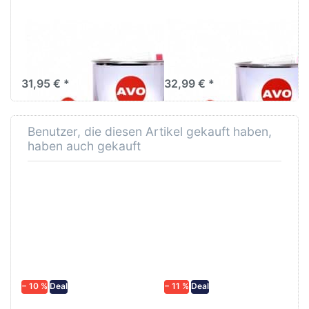
AVO Plast
AVO Plast
Multispachtel 5kg inkl.
Glasfaserspachtel 5kg
Härter
inkl. Härter
31,95 € *
32,99 € *
Benutzer, die diesen Artikel gekauft haben,
haben auch gekauft
− 10 %
Deal
− 11 %
Deal