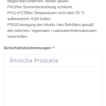
Möglichkeit entfernen. Weiter spülen.
P410Vor Sonnenbestrahlung schützen.
P411+P235Bei Temperaturen nicht über 25 °C
aufbewahren. Kühl halten.
P501Entsorgung des Inhalts / des Behälters gemäß
den örtlichen / regionalen / nationalen/internationalen
Vorschriften
Sicherheitsbestimmungen
Ähnliche Produkte
Drücken Sie
Drücken Sie
ENTER für
ENTER für mehr
mehr
Optionen zu AVO
Optionen zu
Plast
AVO Plast
Glasfaserspachtel
Multispachtel
5kg inkl. Härter
5kg inkl.
Härter