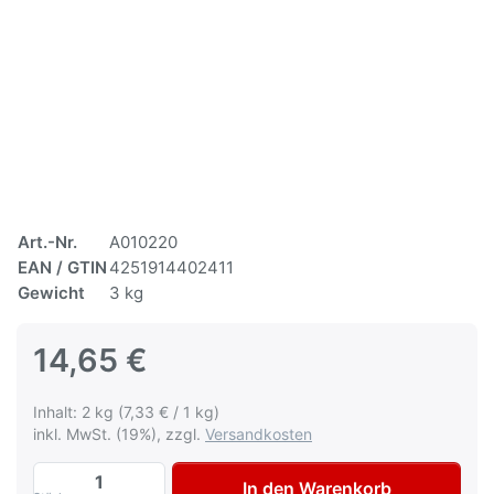
Art.-Nr.
A010220
EAN / GTIN
4251914402411
Gewicht
3 kg
14,65 €
Inhalt: 2 kg (7,33 € / 1 kg)
inkl. MwSt. (19%), zzgl.
Versandkosten
AVO Plast Multispachtel 2kg inkl. Härter 
In den Warenkorb