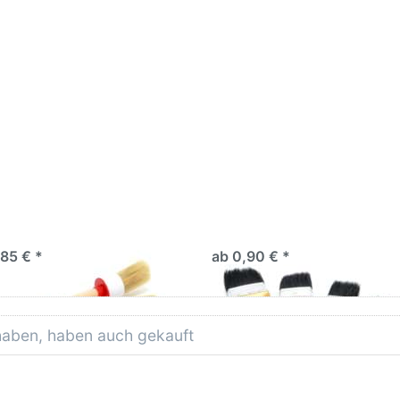
cken
Drücken Sie
ie
ENTER für
TER
mehr
mehr
Optionen zu
onen
Lackierpinsel
u
flach
rsal-
insel
ersal-Ringpinsel
Lackierpinsel flach
,85 € *
ab 0,90 € *
 haben, haben auch gekauft