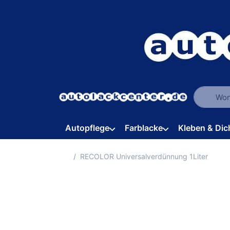
Geben Sie
Autopflege
Farblacke
Kleben & Dic
Startseite
RECOLOR Universalverdünnung 1Liter