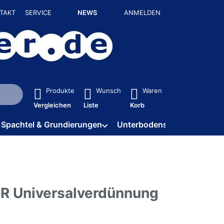
TAKT
SERVICE
NEWS
ANMELDEN
isch erste Ergebnisse. Drücken Sie die Eingabetaste, um alle 
Produkte
Wunsch
Waren
Vergleichen
Liste
Korb
Spachtel & Grundierungen
Unterbodenschutz / HV
 Universalverdünnung