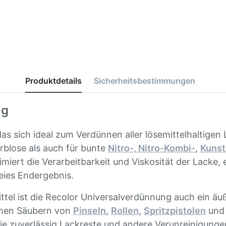
Produktdetails
Sicherheitsbestimmungen
ng
, das sich ideal zum Verdünnen aller lösemittelhaltige
rblose als auch für bunte
Nitro-, Nitro-Kombi-
,
Kunst
miert die Verarbeitbarkeit und Viskosität der Lacke, 
reies Endergebnis.
tel ist die Recolor Universalverdünnung auch ein äuß
chen Säubern von
Pinseln
,
Rollen
,
Spritzpistolen
und 
sie zuverlässig Lackreste und andere Verunreinigung