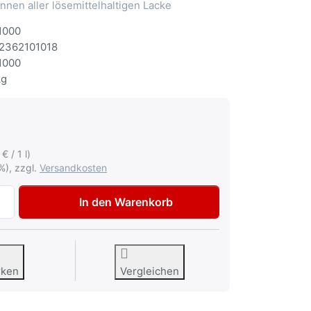
nnen aller lösemittelhaltigen Lacke
1000
2362101018
1000
kg
€ / 1 l)
%), zzgl.
Versandkosten
RECOLOR Universalverdünnung 1Liter zu 4,50 €, Menge 1.
In den Warenkorb
rken
Vergleichen