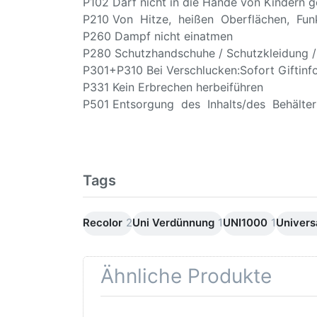
P102 Darf nicht in die Hände von Kindern g
P210 Von Hitze, heißen Oberflächen, Funk
P260 Dampf nicht einatmen
P280 Schutzhandschuhe / Schutzkleidung /
P301+P310 Bei Verschlucken:Sofort Giftinf
P331 Kein Erbrechen herbeiführen
P501 Entsorgung des Inhalts/des Behälters
Tags
Recolor
2
Uni Verdünnung
1
UNI1000
1
Univers
Ähnliche Produkte