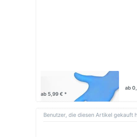
Drücken Sie
Drü
ENTER für mehr
S
Optionen zu Nitril
EN
Lackierhandschuhe
für 
100 Stk puderfrei
Opti
z
Unive
Ringp
Nitril Lackierhandschuhe 100
Univ
Stk puderfrei
ab 0
ab 5,99 € *
Benutzer, die diesen Artikel gekauft