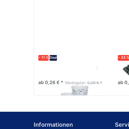
− 11 %
Deal
− 33 
Lackmischbecher PVC mit
Prof
Skala Diverse größen
20cm
ab 0,26 € *
ab 0,
Niedrigster:
0,29 € *
Informationen
Serv