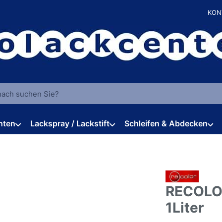
KON
 einen Suchbegriff ein. Während Sie tippen, erscheinen automat
hten
Lackspray / Lackstift
Schleifen & Abdecken
RECOLOR
1Liter