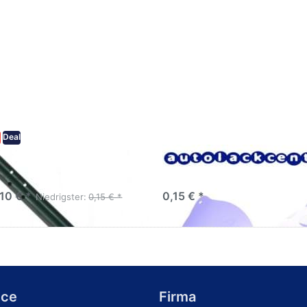
%
Deal
i Rührstab Turbomix klein
Lacksiebe, Faltsiebe,
 x 2cm von Mirka
Farbsiebe, 190µm
10 € *
0,15 € *
Niedrigster:
0,15 € *
ice
Firma