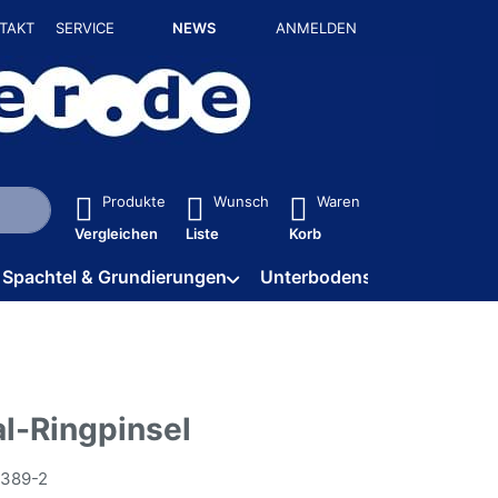
TAKT
SERVICE
NEWS
ANMELDEN
isch erste Ergebnisse. Drücken Sie die Eingabetaste, um alle 
Produkte
Wunsch
Waren
Vergleichen
Liste
Korb
Spachtel & Grundierungen
Unterbodenschutz / HV
al-Ringpinsel
389-2