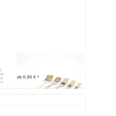
Optionen zu
Heizkörperpinsel
Heizkörperpinsel
l,
zum
ab 0,95 € *
nd
 *