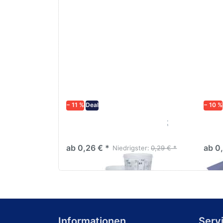
− 11 %
Deal
− 10 %
Lackmischbecher PVC mit
Schl
Skala Diverse größen
dive
ab 0,26 € *
ab 0
Niedrigster:
0,29 € *
Informationen
Serv