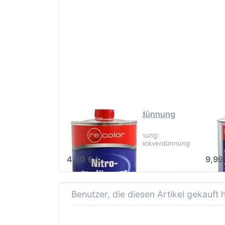
Optionen zu
Op
RECOLOR
R
Nitroverdünnung
Nitr
1Liter
RECOLOR Nitroverdünnung
RECO
1Liter
3Lite
RECOLOR® Nitroverdünnung:
RECOL
Vielseitige Lösung für Lackverdünnung
Viels
und Reinigung
und R
4,50 € *
9,99
Benutzer, die diesen Artikel gekauft