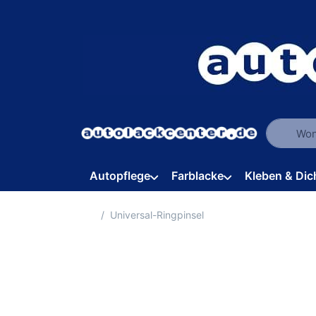
Geben Sie
Autopflege
Farblacke
Kleben & Dic
Startseite
Universal-Ringpinsel