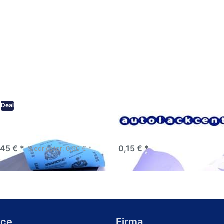
Deal
eifpapier wasserfest in
Lacksiebe, Faltsiebe,
rsen Körnungen
Farbsiebe, 190µm
,45 € *
0,15 € *
Niedrigster:
0,50 € *
ice
Firma