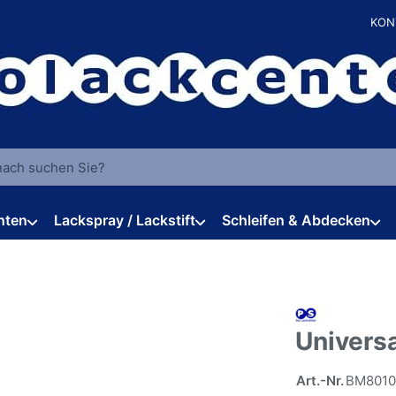
KON
 einen Suchbegriff ein. Während Sie tippen, erscheinen automat
hten
Lackspray / Lackstift
Schleifen & Abdecken
Univers
Art.-Nr.
BM8010