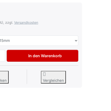
%), zzgl.
Versandkosten
Universal-Ringpinsel zu 0,85 €, Menge 1. Größe: Größe 2 
In den Warenkorb
rken
Vergleichen