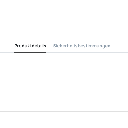
Produktdetails
Sicherheitsbestimmungen
ücken Sie
Drücken Sie
R für mehr
ENTER für mehr