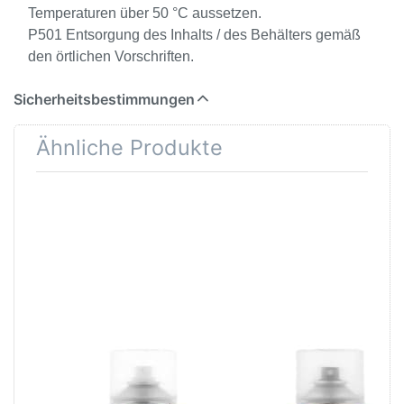
Temperaturen über 50 °C aussetzen.
P501 Entsorgung des Inhalts / des Behälters gemäß
den örtlichen Vorschriften.
Sicherheitsbestimmungen
Ähnliche Produkte
Drücken
Drücken Sie ENTER
Sie
für mehr Optionen zu
ENTER
Presto
für mehr
Konservierungswachs
Optionen
Spray Waschs-
zu
Schutzspray 400ml
Presto
Druckluft
Spray
400ml
Presto Druckluft
Presto
Spray 400ml
Konservierungswachs
Spray Waschs-