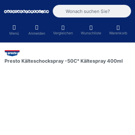
Geben Sie einen Suchbegriff ein. Währ
Vergleichen
Wunschliste
Warenkorb
Menü
Anmelden
Presto Kälteschockspray -50C° Kältespray 400ml