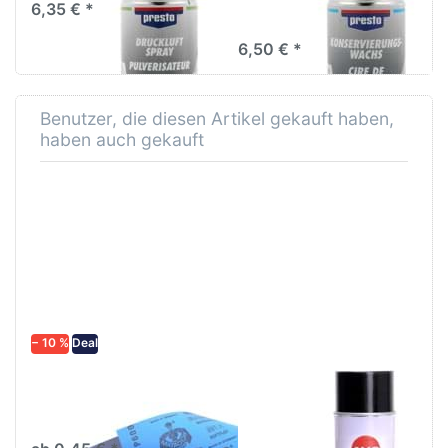
6,35 € *
Schutzspray 400ml
6,50 € *
Benutzer, die diesen Artikel gekauft haben,
haben auch gekauft
− 10 %
Deal
Schleifpapier
AVO
wasserfest in
Unterbodenschutz
diversen Körnungen
Spray überlackierbar
schwarz 500ml