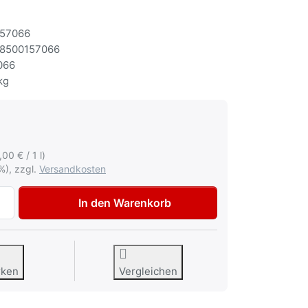
57066
8500157066
066
kg
,00 € / 1 l)
%), zzgl.
Versandkosten
Presto Anti Quietsch Spray Bremsen Wartungs Spray 400ml
In den Warenkorb
rken
Vergleichen