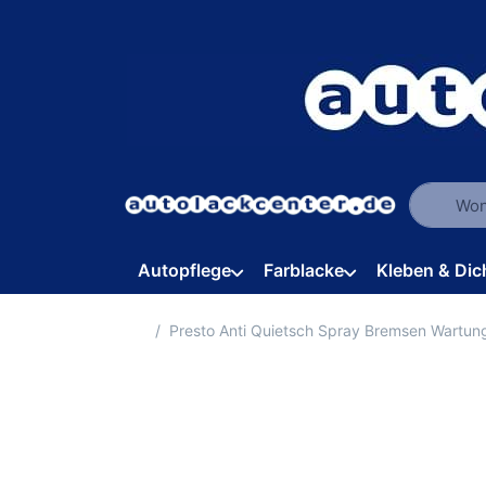
Geben Sie
Autopflege
Farblacke
Kleben & Dic
Startseite
Presto Anti Quietsch Spray Bremsen Wartun