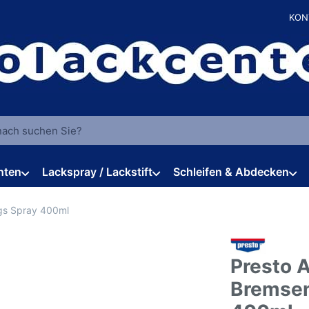
KON
 einen Suchbegriff ein. Während Sie tippen, erscheinen automat
hten
Lackspray / Lackstift
Schleifen & Abdecken
gs Spray 400ml
Presto A
Bremsen