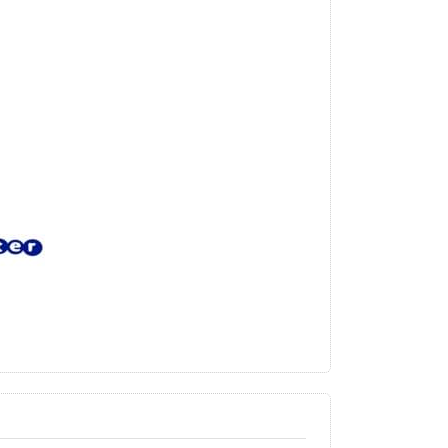
ray
etten
sen,
eilen