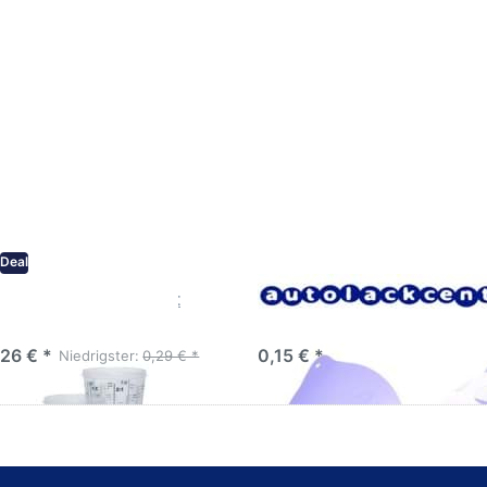
Deal
mischbecher PVC mit
Lacksieb 125µm Einweg
a Diverse größen
Qualitätssieb
,26 € *
0,15 € *
Niedrigster:
0,29 € *