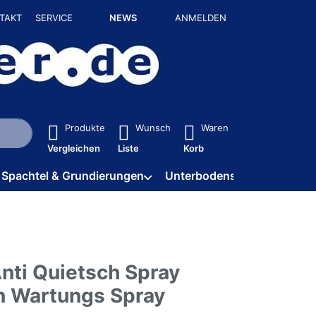
TAKT
SERVICE
NEWS
ANMELDEN
isch erste Ergebnisse. Drücken Sie die Eingabetaste, um alle 
Produkte
Wunsch
Waren
Vergleichen
Liste
Korb
Spachtel & Grundierungen
Unterbodenschutz / HV
nti Quietsch Spray
 Wartungs Spray