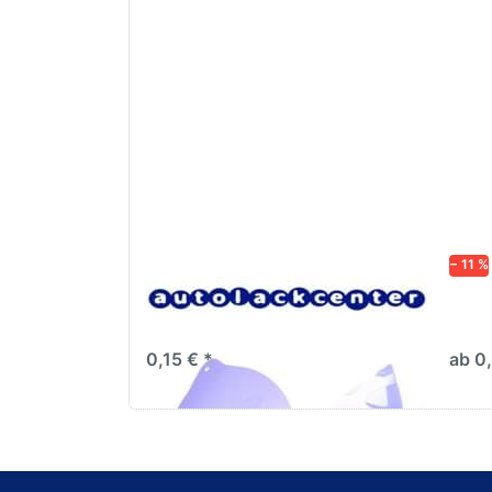
− 11 %
Lacksiebe, Faltsiebe,
Lack
Farbsiebe, 190µm
Skal
0,15 € *
ab 0