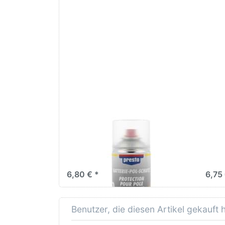
Drücken Sie
Drü
ENTER für
EN
mehr
Optionen zu
Opt
Presto
Pres
Batteriepol
-
Mont
Schutzspray
Polfett
400ml
Presto Batteriepol -
Pres
Schutzspray Polfett 400ml
Mont
6,80 € *
6,75 
Benutzer, die diesen Artikel gekauft