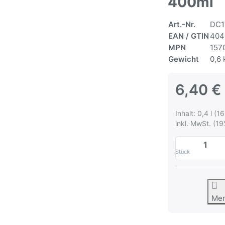
400ml
Art.-Nr.
DC1
EAN / GTIN
404
MPN
157
Gewicht
0,6 
6,40 €
Inhalt: 0,4 l (16
inkl. MwSt. (19
Stück
Me