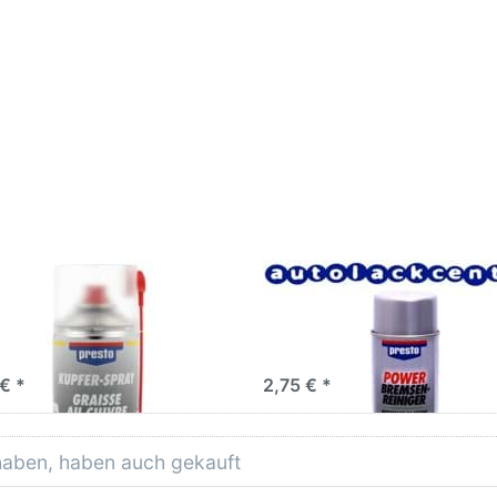
cken Sie
Drücken Sie ENTER
TER für
für mehr Optionen zu
mehr
Presto
ionen zu
Bremsenreinigerspray
to Kupfer
Bremsenreiniger
Spray
500ml
agepaste
400ml
to Kupfer Spray
Presto Bremsenreinigersp
agepaste 400ml
Bremsenreiniger 500ml
Zum schnellen Reinigen und Entf
von Trommel- und Scheibenbrem
Bremsenzubehör und Kupplungst
€ *
2,75 € *
 haben, haben auch gekauft