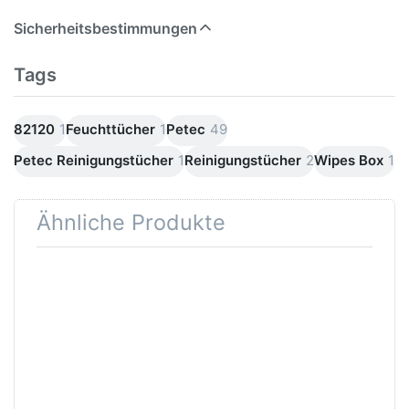
Sicherheitsbestimmungen
Tags
82120
1
Feuchttücher
1
Petec
49
Petec Reinigungstücher
1
Reinigungstücher
2
Wipes Box
1
Ähnliche Produkte
Drücken Sie
Drücken Sie
ENTER für
ENTER für
mehr Optionen
mehr
zu Pevalind
Optionen zu
Hautpflege-
Pevaperm
Lotion
Hautschutz-
Spenderflasche
Lotion
500ml
1Liter