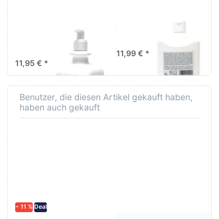
Pevalind Hautpflege-
Pevaperm
Lotion
Hautschutz-Lotion
Spenderflasche
1Liter
500ml
11,99 € *
11,95 € *
Benutzer, die diesen Artikel gekauft haben,
haben auch gekauft
− 11 %
Deal