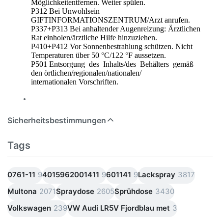
Möglichkeitentfernen. Weiter spülen.
P312 Bei Unwohlsein
GIFTINFORMATIONSZENTRUM/Arzt anrufen.
P337+P313 Bei anhaltender Augenreizung: Ärztlichen
Rat einholen/ärztliche Hilfe hinzuziehen.
P410+P412 Vor Sonnenbestrahlung schützen. Nicht
Temperaturen über 50 °C/122 °F aussetzen.
P501 Entsorgung des Inhalts/des Behälters gemäß
den örtlichen/regionalen/nationalen/
internationalen Vorschriften.
Sicherheitsbestimmungen
Tags
0761-11
9
4015962001411
9
601141
9
Lackspray
3817
Multona
2071
Spraydose
2605
Sprühdose
3430
Volkswagen
239
VW Audi LR5V Fjordblau met
3