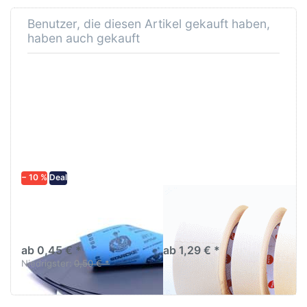
Benutzer, die diesen Artikel gekauft haben,
haben auch gekauft
− 10 %
Deal
Schleifpapier
AVO Abklebeband
wasserfest in
Abklebeband hell bis
diversen Körnungen
80C°/1h
ab 0,45 € *
ab 1,29 € *
Niedrigster:
0,50 € *