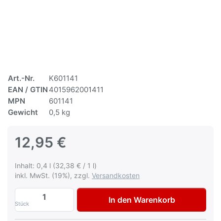
Art.-Nr.
K601141
EAN / GTIN
4015962001411
MPN
601141
Gewicht
0,5 kg
12,95 €
Inhalt: 0,4 l (32,38 € / 1 l)
inkl. MwSt. (19%), zzgl.
Versandkosten
Multona Autolack für VW Audi LR5V Fjord
In den Warenkorb
Stück