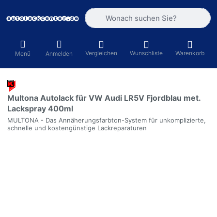
Geben Sie einen Suchbegriff ein. Währ
Vergleichen
Wunschliste
Warenkorb
Menü
Anmelden
Multona Autolack für VW Audi LR5V Fjordblau met.
Lackspray 400ml
MULTONA - Das Annäherungsfarbton-System für unkomplizierte,
schnelle und kostengünstige Lackreparaturen