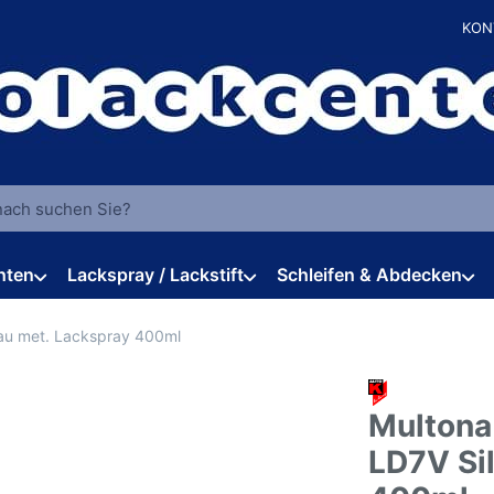
KON
 einen Suchbegriff ein. Während Sie tippen, erscheinen automat
hten
Lackspray / Lackstift
Schleifen & Abdecken
rau met. Lackspray 400ml
Multona
LD7V Si