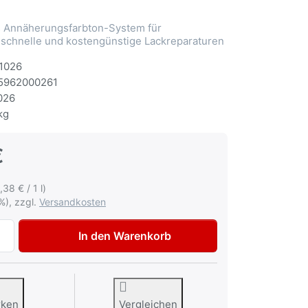
Annäherungsfarbton-System für
 schnelle und kostengünstige Lackreparaturen
1026
5962000261
026
kg
€
,38 € / 1 l)
%), zzgl.
Versandkosten
Multona Autolack für VW Audi LD7V Silbergrau met. Lacksp
In den Warenkorb
rken
Vergleichen