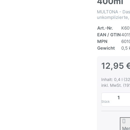
400ml
MULTONA - Das 
unkomplizierte,
Art.-Nr.
K60
EAN / GTIN
401
MPN
601
Gewicht
0,5 
12,95 
Inhalt: 0,4 l (32
inkl. MwSt. (19
Stück
Me