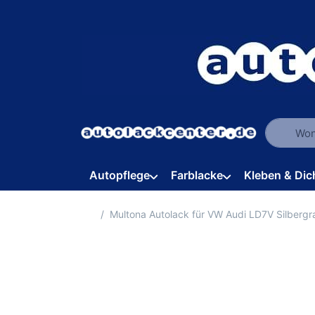
Geben Sie
Autopflege
Farblacke
Kleben & Dic
Startseite
Multona Autolack für VW Audi LD7V Silberg