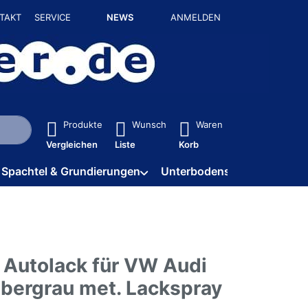
TAKT
SERVICE
NEWS
ANMELDEN
isch erste Ergebnisse. Drücken Sie die Eingabetaste, um alle 
Produkte
Wunsch
Waren
Vergleichen
Liste
Korb
Spachtel & Grundierungen
Unterbodenschutz / HV
 Autolack für VW Audi
lbergrau met. Lackspray