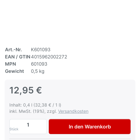
Art.-Nr.
K601093
EAN / GTIN
4015962002272
MPN
601093
Gewicht
0,5 kg
12,95 €
Inhalt: 0,4 l (32,38 € / 1 l)
inkl. MwSt. (19%), zzgl.
Versandkosten
Multona Autolack für Volvo 214-2 Dark G
In den Warenkorb
Stück