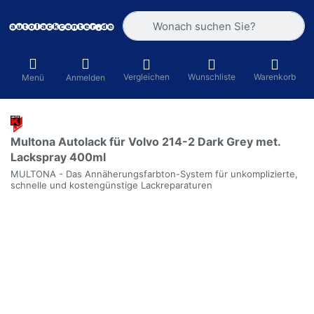
Geben Sie einen Suchbegriff ein. Währ
Vergleichen
Wunschliste
Warenkorb
Menü
Anmelden
Multona Autolack für Volvo 214-2 Dark Grey met.
Lackspray 400ml
MULTONA - Das Annäherungsfarbton-System für unkomplizierte,
schnelle und kostengünstige Lackreparaturen