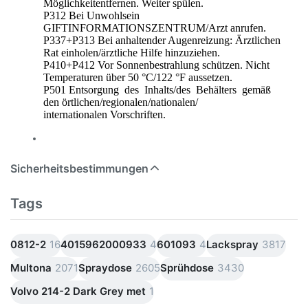
Möglichkeitentfernen. Weiter spülen.
P312 Bei Unwohlsein
GIFTINFORMATIONSZENTRUM/Arzt anrufen.
P337+P313 Bei anhaltender Augenreizung: Ärztlichen
Rat einholen/ärztliche Hilfe hinzuziehen.
P410+P412 Vor Sonnenbestrahlung schützen. Nicht
Temperaturen über 50 °C/122 °F aussetzen.
P501 Entsorgung des Inhalts/des Behälters gemäß
den örtlichen/regionalen/nationalen/
internationalen Vorschriften.
Sicherheitsbestimmungen
Tags
0812-2
16
4015962000933
4
601093
4
Lackspray
3817
Multona
2071
Spraydose
2605
Sprühdose
3430
Volvo 214-2 Dark Grey met
1