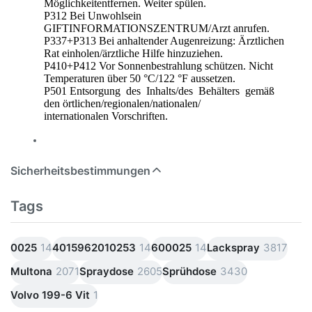
Möglichkeitentfernen. Weiter spülen.
P312 Bei Unwohlsein
GIFTINFORMATIONSZENTRUM/Arzt anrufen.
P337+P313 Bei anhaltender Augenreizung: Ärztlichen
Rat einholen/ärztliche Hilfe hinzuziehen.
P410+P412 Vor Sonnenbestrahlung schützen. Nicht
Temperaturen über 50 °C/122 °F aussetzen.
P501 Entsorgung des Inhalts/des Behälters gemäß
den örtlichen/regionalen/nationalen/
internationalen Vorschriften.
Sicherheitsbestimmungen
Tags
0025
14
4015962010253
14
600025
14
Lackspray
3817
Multona
2071
Spraydose
2605
Sprühdose
3430
Volvo 199-6 Vit
1