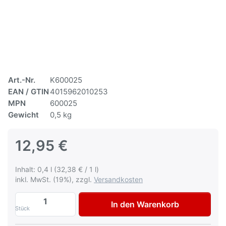
Art.-Nr.
K600025
EAN / GTIN
4015962010253
MPN
600025
Gewicht
0,5 kg
12,95 €
Inhalt: 0,4 l (32,38 € / 1 l)
inkl. MwSt. (19%), zzgl.
Versandkosten
Multona Autolack für Volvo 199-6 Vit Lac
In den Warenkorb
Stück