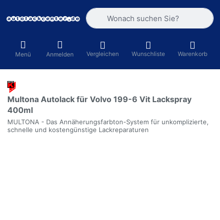
Geben Sie einen Suchbegriff ein. Währ
Vergleichen
Wunschliste
Warenkorb
Menü
Anmelden
Multona Autolack für Volvo 199-6 Vit Lackspray
400ml
MULTONA - Das Annäherungsfarbton-System für unkomplizierte,
schnelle und kostengünstige Lackreparaturen