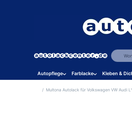
Geben Sie
Autopflege
Farblacke
Kleben & Dic
Startseite
Multona Autolack für Volkswagen VW Audi 