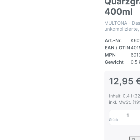
Quarzgr
400ml
MULTONA - Das 
unkomplizierte,
Art.-Nr.
K60
EAN / GTIN
401
MPN
601
Gewicht
0,5 
12,95 
Inhalt: 0,4 l (32
inkl. MwSt. (19
Stück