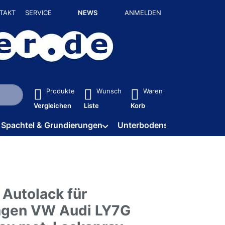
TAKT
SERVICE
NEWS
ANMELDEN
isch erste Ergebnisse. Drücken Sie die Eingabetaste, um alle 
Produkte
Wunsch
Waren
Vergleichen
Liste
Korb
Spachtel & Grundierungen
Unterbodenschutz / HV
 Autolack für
gen VW Audi LY7G