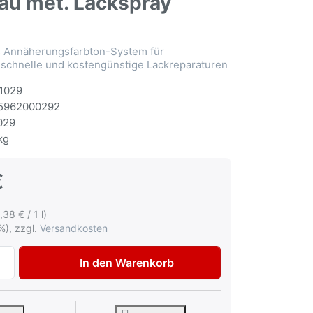
au met. Lackspray
Annäherungsfarbton-System für
 schnelle und kostengünstige Lackreparaturen
1029
5962000292
029
kg
€
,38 € / 1 l)
%), zzgl.
Versandkosten
Multona Autolack für Volkswagen VW Audi LY7G Quarzgrau 
In den Warenkorb