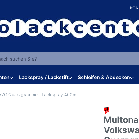
KON
 einen Suchbegriff ein. Während Sie tippen, erscheinen automat
hten
Lackspray / Lackstift
Schleifen & Abdecken
LY7G Quarzgrau met. Lackspray 400ml
Multona
Volkswa