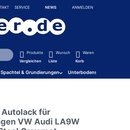
TAKT
SERVICE
NEWS
ANMELDEN
isch erste Ergebnisse. Drücken Sie die Eingabetaste, um alle 
Produkte
Wunsch
Waren
Vergleichen
Liste
Korb
Spachtel & Grundierungen
Unterbodenschutz / HV
 Autolack für
agen VW Audi LA9W