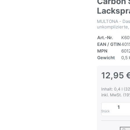
Carbon 
Lackspr
MULTONA - Das 
unkomplizierte,
Art.-Nr.
K60
EAN / GTIN
401
MPN
601
Gewicht
0,5 
12,95 
Inhalt: 0,4 l (32
inkl. MwSt. (19
Stück