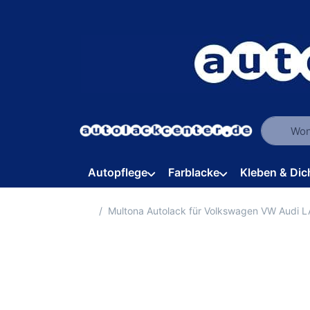
Geben Sie
Autopflege
Farblacke
Kleben & Dic
Startseite
Multona Autolack für Volkswagen VW Audi 