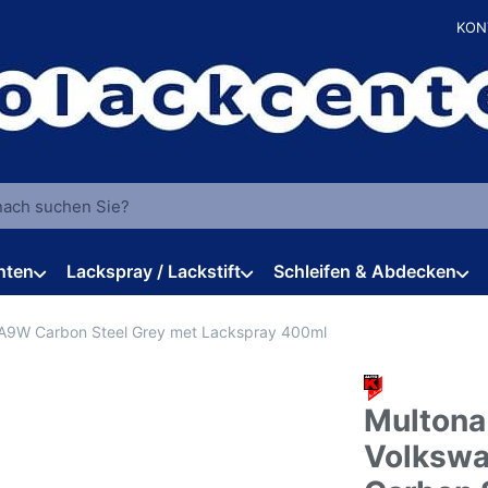
KON
 einen Suchbegriff ein. Während Sie tippen, erscheinen automat
hten
Lackspray / Lackstift
Schleifen & Abdecken
LA9W Carbon Steel Grey met Lackspray 400ml
Multona
Volksw