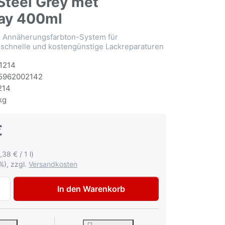
Steel Grey met
ay 400ml
Annäherungsfarbton-System für
 schnelle und kostengünstige Lackreparaturen
1214
5962002142
214
kg
€
,38 € / 1 l)
%), zzgl.
Versandkosten
Multona Autolack für Volkswagen VW Audi LA9W Carbon Ste
In den Warenkorb