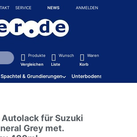
TAKT
SERVICE
NEWS
ANMELDEN
isch erste Ergebnisse. Drücken Sie die Eingabetaste, um alle 
Produkte
Wunsch
Waren
Vergleichen
Liste
Korb
Spachtel & Grundierungen
Unterbodenschutz / HV
 Autolack für Suzuki
eral Grey met.