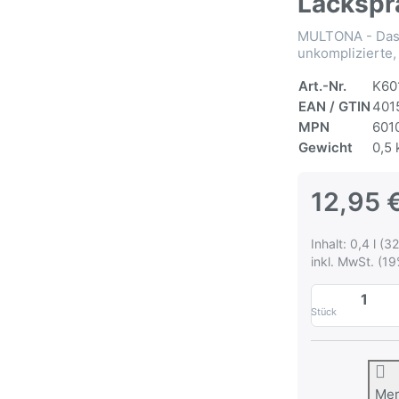
Lackspr
MULTONA - Das 
unkomplizierte,
Art.-Nr.
K60
EAN / GTIN
401
MPN
601
Gewicht
0,5 
12,95 
Inhalt: 0,4 l (32
inkl. MwSt. (19
Stück
Me