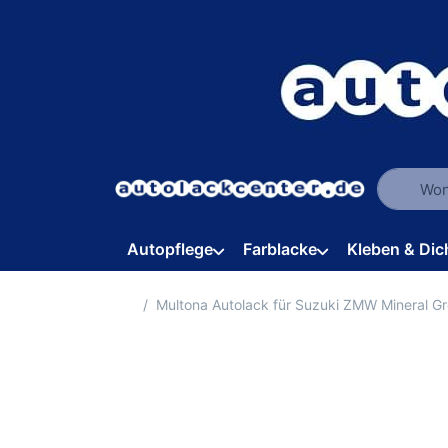
Geben Sie
Autopflege
Farblacke
Kleben & Dic
Startseite
Multona Autolack für Suzuki ZMW Mineral G