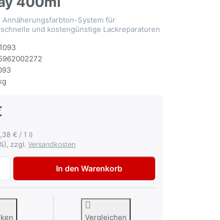
ay 400ml
Annäherungsfarbton-System für
 schnelle und kostengünstige Lackreparaturen
1093
5962002272
093
kg
€
,38 € / 1 l)
%), zzgl.
Versandkosten
Multona Autolack für Suzuki ZMW Mineral Grey met. Lacksp
In den Warenkorb
rken
Vergleichen