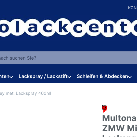
KON
 einen Suchbegriff ein. Während Sie tippen, erscheinen automat
hten
Lackspray / Lackstift
Schleifen & Abdecken
rey met. Lackspray 400ml
Multona
ZMW Min