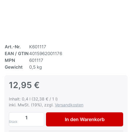
Art.-Nr.
K601117
EAN / GTIN
4015962001176
MPN
601117
Gewicht
0,5 kg
12,95 €
Inhalt: 0,4 l (32,38 € / 1 l)
inkl. MwSt. (19%), zzgl.
Versandkosten
Multona Autolack für Suzuki 0VP Dark Cl
In den Warenkorb
Stück