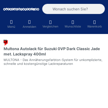
Geben Sie einen Suchbegriff ein. Währ
Vergleichen
Wunschliste
Warenkorb
Menü
Anmelden
Multona Autolack für Suzuki 0VP Dark Classic Jade
met. Lackspray 400ml
MULTONA - Das Annäherungsfarbton-System für unkomplizierte,
schnelle und kostengünstige Lackreparaturen