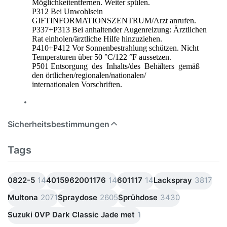
Möglichkeitentfernen. Weiter spülen.
P312 Bei Unwohlsein
GIFTINFORMATIONSZENTRUM/Arzt anrufen.
P337+P313 Bei anhaltender Augenreizung: Ärztlichen
Rat einholen/ärztliche Hilfe hinzuziehen.
P410+P412 Vor Sonnenbestrahlung schützen. Nicht
Temperaturen über 50 °C/122 °F aussetzen.
P501 Entsorgung des Inhalts/des Behälters gemäß
den örtlichen/regionalen/nationalen/
internationalen Vorschriften.
Sicherheitsbestimmungen
Tags
0822-5
14
4015962001176
14
601117
14
Lackspray
3817
Multona
2071
Spraydose
2605
Sprühdose
3430
Suzuki 0VP Dark Classic Jade met
1