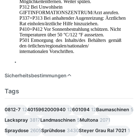
Möglichkeitentfernen. Weiter spülen.
P312 Bei Unwohlsein
GIFTINFORMATIONSZENTRUM/Arzt anrufen.
P337+P313 Bei anhaltender Augenreizung: Ärztlichen
Rat einholen/ärztliche Hilfe hinzuziehen.
P410+P412 Vor Sonnenbestrahlung schützen. Nicht
Temperaturen über 50 °C/122 °F aussetzen.
P501 Entsorgung des Inhalts/des Behälters gemäß
den örtlichen/regionalen/nationalen/
internationalen Vorschriften.
Sicherheitsbestimmungen
Tags
0812-7
12
4015962000940
12
601094
12
Baumaschinen
5
Lackspray
3817
Landmaschinen
5
Multona
2071
Spraydose
2605
Sprühdose
3430
Steyer Grau Ral 7021
1