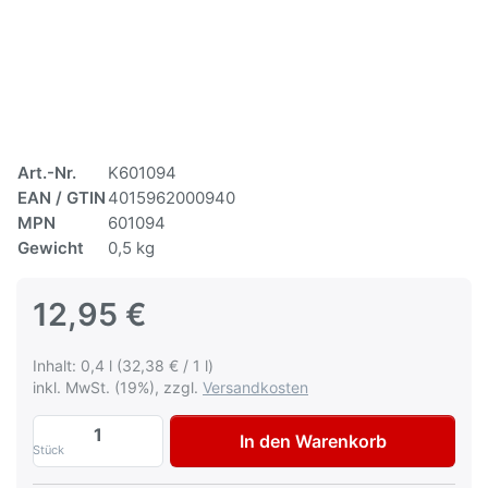
Art.-Nr.
K601094
EAN / GTIN
4015962000940
MPN
601094
Gewicht
0,5 kg
12,95 €
Inhalt: 0,4 l (32,38 € / 1 l)
inkl. MwSt. (19%), zzgl.
Versandkosten
Multona Autolack für Steyer Grau Ral 70
In den Warenkorb
Stück