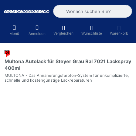
Geben Sie einen Suchbegriff ein. Währ
Vergleichen
Wunschliste
Warenkorb
Menü
Anmelden
Multona Autolack für Steyer Grau Ral 7021 Lackspray
400ml
MULTONA - Das Annäherungsfarbton-System für unkomplizierte,
schnelle und kostengünstige Lackreparaturen