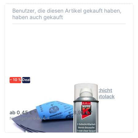
Benutzer, die diesen Artikel gekauft haben,
haben auch gekauft
− 10 %
Deal
Schleifpapier
AutoK 2 Schicht
wasserfest in
Klarlack Autolack
diversen Körnungen
400ml
ab 0,45 € *
8,95 € *
Niedrigster:
0,50 € *