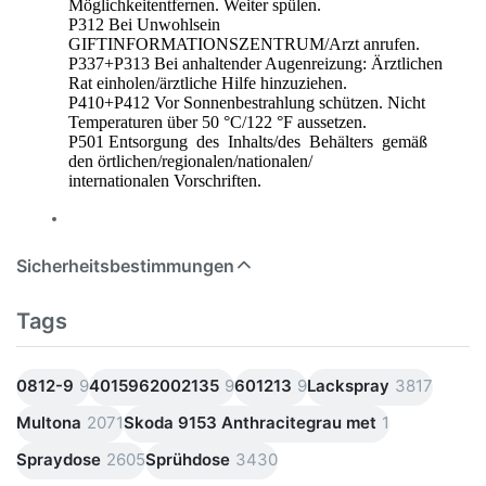
Möglichkeitentfernen. Weiter spülen.
P312 Bei Unwohlsein
GIFTINFORMATIONSZENTRUM/Arzt anrufen.
P337+P313 Bei anhaltender Augenreizung: Ärztlichen
Rat einholen/ärztliche Hilfe hinzuziehen.
P410+P412 Vor Sonnenbestrahlung schützen. Nicht
Temperaturen über 50 °C/122 °F aussetzen.
P501 Entsorgung des Inhalts/des Behälters gemäß
den örtlichen/regionalen/nationalen/
internationalen Vorschriften.
Sicherheitsbestimmungen
Tags
0812-9
9
4015962002135
9
601213
9
Lackspray
3817
Multona
2071
Skoda 9153 Anthracitegrau met
1
Spraydose
2605
Sprühdose
3430