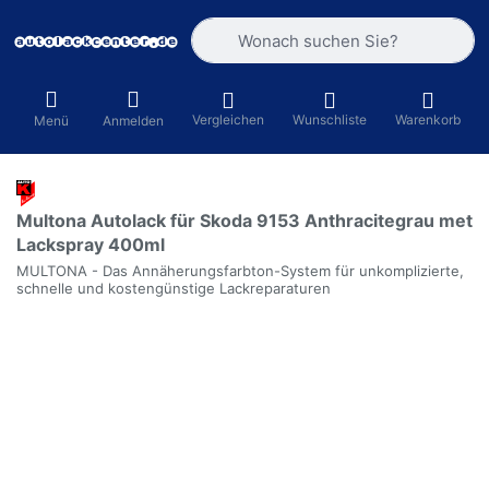
Geben Sie einen Suchbegriff ein. Währ
Vergleichen
Wunschliste
Warenkorb
Menü
Anmelden
Multona Autolack für Skoda 9153 Anthracitegrau met
Lackspray 400ml
MULTONA - Das Annäherungsfarbton-System für unkomplizierte,
schnelle und kostengünstige Lackreparaturen