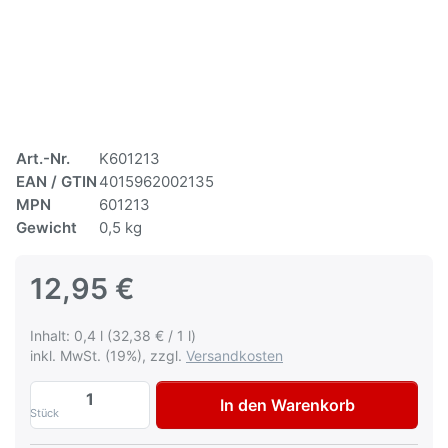
Art.-Nr.
K601213
EAN / GTIN
4015962002135
MPN
601213
Gewicht
0,5 kg
12,95 €
Inhalt: 0,4 l (32,38 € / 1 l)
inkl. MwSt. (19%), zzgl.
Versandkosten
Multona Autolack für Skoda 9153 Anthrac
In den Warenkorb
Stück