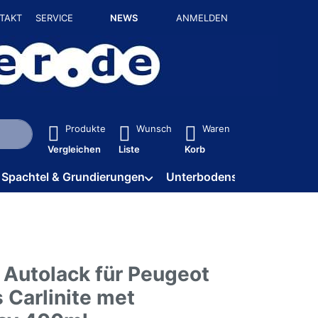
TAKT
SERVICE
NEWS
ANMELDEN
isch erste Ergebnisse. Drücken Sie die Eingabetaste, um alle 
Produkte
Wunsch
Waren
Vergleichen
Liste
Korb
Spachtel & Grundierungen
Unterbodenschutz / HV
 Autolack für Peugeot
 Carlinite met