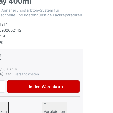
ay 400ml
Annäherungsfarbton-System für
 schnelle und kostengünstige Lackreparaturen
1214
5962002142
214
kg
€
,38 € / 1 l)
%), zzgl.
Versandkosten
Multona Autolack für Peugeot KTA Gris Carlinite met Lacks
In den Warenkorb
rken
Vergleichen