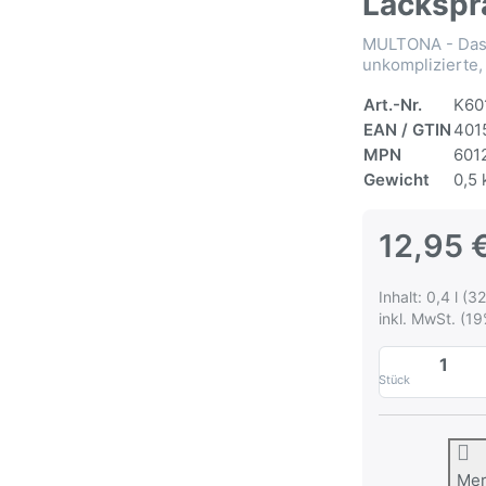
Lackspr
MULTONA - Das 
unkomplizierte,
Art.-Nr.
K60
EAN / GTIN
401
MPN
601
Gewicht
0,5 
12,95 
Inhalt: 0,4 l (32
inkl. MwSt. (19
Stück
Me