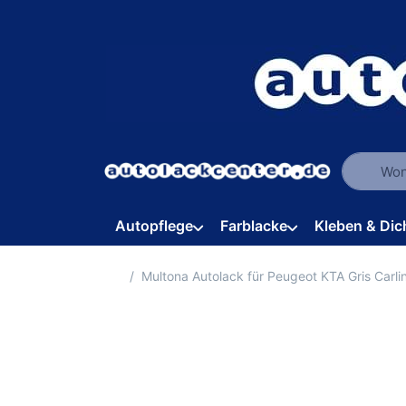
Geben Sie
Autopflege
Farblacke
Kleben & Dic
Startseite
Multona Autolack für Peugeot KTA Gris Carl