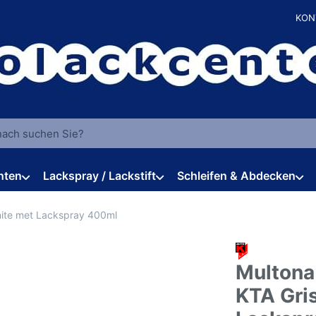
KON
 einen Suchbegriff ein. Während Sie tippen, erscheinen automat
hten
Lackspray / Lackstift
Schleifen & Abdecken
inite met Lackspray 400ml
Multona
KTA Gris