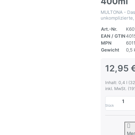
400ml
MULTONA - Das 
unkomplizierte,
Art.-Nr.
K60
EAN / GTIN
401
MPN
601
Gewicht
0,5 
12,95 
Inhalt: 0,4 l (32
inkl. MwSt. (19
Stück
Me