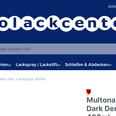
KON
 einen Suchbegriff ein. Während Sie tippen, erscheinen automat
hten
Lackspray / Lackstift
Schleifen & Abdecken
Grey met. Lackspray 400ml
Multona
Dark De