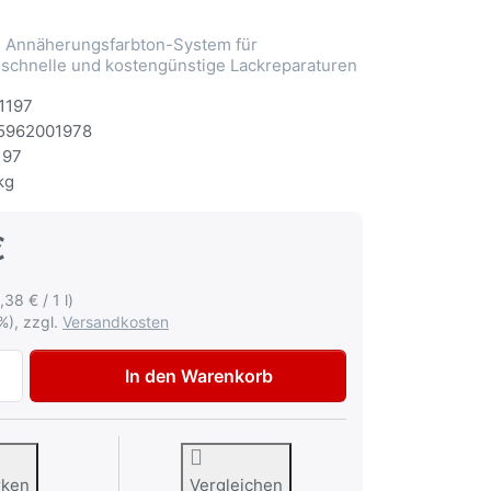
Annäherungsfarbton-System für
 schnelle und kostengünstige Lackreparaturen
1197
5962001978
197
kg
€
,38 € / 1 l)
%), zzgl.
Versandkosten
Multona Autolack für Opel 88U Dark Denim Grey met. Lacks
In den Warenkorb
rken
Vergleichen