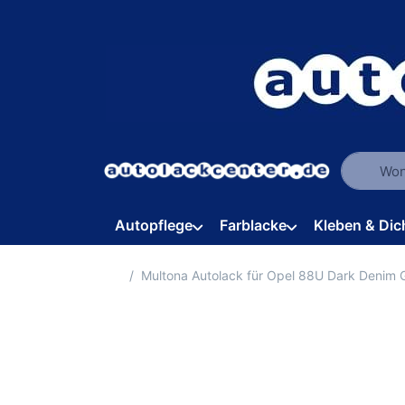
Geben Sie
Autopflege
Farblacke
Kleben & Dic
Startseite
Multona Autolack für Opel 88U Dark Denim 