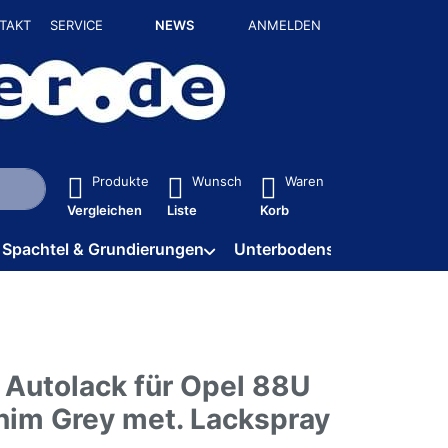
TAKT
SERVICE
NEWS
ANMELDEN
isch erste Ergebnisse. Drücken Sie die Eingabetaste, um alle 
Produkte
Wunsch
Waren
Vergleichen
Liste
Korb
Spachtel & Grundierungen
Unterbodenschutz / HV
 Autolack für Opel 88U
nim Grey met. Lackspray