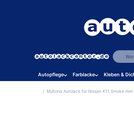
Geben Sie
Autopflege
Farblacke
Kleben & Dic
Startseite
Multona Autolack für Nissan K11 Smoke me