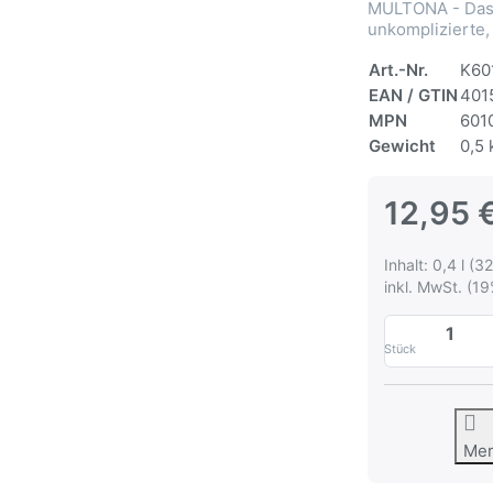
MULTONA - Das 
unkomplizierte,
Art.-Nr.
K60
EAN / GTIN
401
MPN
601
Gewicht
0,5 
12,95 
Inhalt: 0,4 l (32
inkl. MwSt. (19
Stück
Me