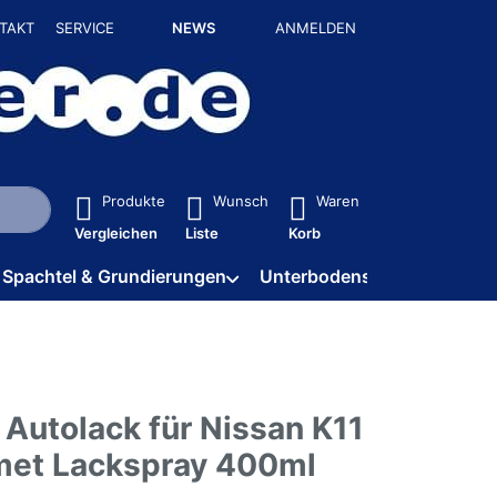
TAKT
SERVICE
NEWS
ANMELDEN
isch erste Ergebnisse. Drücken Sie die Eingabetaste, um alle 
Produkte
Wunsch
Waren
Vergleichen
Liste
Korb
Spachtel & Grundierungen
Unterbodenschutz / HV
 Autolack für Nissan K11
et Lackspray 400ml