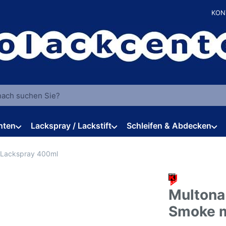
KON
 einen Suchbegriff ein. Während Sie tippen, erscheinen automat
hten
Lackspray / Lackstift
Schleifen & Abdecken
t Lackspray 400ml
Multona
Smoke m