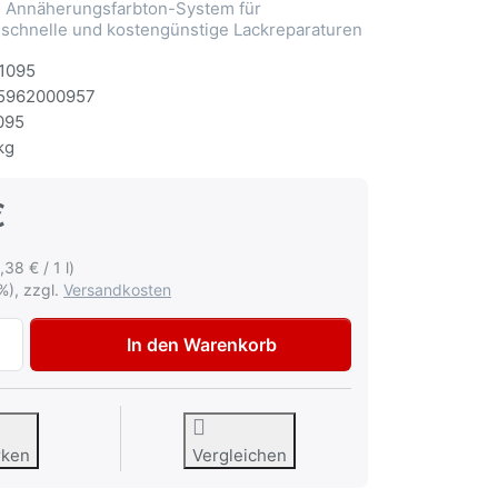
Annäherungsfarbton-System für
 schnelle und kostengünstige Lackreparaturen
1095
5962000957
095
kg
€
,38 € / 1 l)
%), zzgl.
Versandkosten
Multona Autolack für Nissan K11 Smoke met Lackspray 400m
In den Warenkorb
rken
Vergleichen