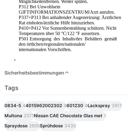
Möglichkeitentfernen. Weiter spülen.
P312 Bei Unwohlsein
GIFTINFORMATIONSZENTRUM/Arzt anrufen.
P337+P313 Bei anhaltender Augenreizung: Ärztlichen
Rat einholen/ärztliche Hilfe hinzuziehen.
P410+P412 Vor Sonnenbestrahlung schützen. Nicht
Temperaturen über 50 °C/122 °F aussetzen.
P501 Entsorgung des Inhalts/des Behälters gemäß
den örtlichen/regionalen/nationalen/
internationalen Vorschriften.
Sicherheitsbestimmungen
Tags
0834-5
4
4015962002302
4
601230
4
Lackspray
3817
Multona
2071
Nissan CAE Chocolate Glas met
1
Spraydose
2605
Sprühdose
3430