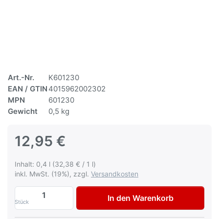
Art.-Nr.
K601230
EAN / GTIN
4015962002302
MPN
601230
Gewicht
0,5 kg
12,95 €
Inhalt: 0,4 l (32,38 € / 1 l)
inkl. MwSt. (19%), zzgl.
Versandkosten
Multona Autolack für Nissan CAE Chocola
In den Warenkorb
Stück