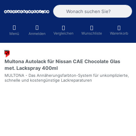
Geben Sie einen Suchbegriff ein. Währ
Vergleichen
Wunschliste
Warenkorb
Menü
Anmelden
Multona Autolack für Nissan CAE Chocolate Glas
met. Lackspray 400ml
MULTONA - Das Annäherungsfarbton-System für unkomplizierte,
schnelle und kostengünstige Lackreparaturen