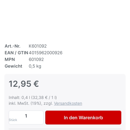
Art.-Nr.
K601092
EAN / GTIN
4015962000926
MPN
601092
Gewicht
0,5 kg
12,95 €
Inhalt: 0,4 l (32,38 € / 1 l)
inkl. MwSt. (19%), zzgl.
Versandkosten
Multona Autolack für Mitsubishi A75 Thu
In den Warenkorb
Stück