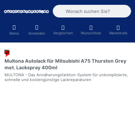
Geben Sie einen Suchbegriff ein. Währ
Vergleichen
Wunschliste
Warenkorb
Menü
Anmelden
Multona Autolack für Mitsubishi A75 Thurston Grey
met. Lackspray 400ml
MULTONA - Das Annäherungsfarbton-System für unkomplizierte,
schnelle und kostengünstige Lackreparaturen