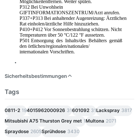
Möglichkeitentfernen. Weiter spülen.
P312 Bei Unwohlsein
GIFTINFORMATIONSZENTRUM/Arzt anrufen.
P337+P313 Bei anhaltender Augenreizung: Ärztlichen
Rat einholen/ärztliche Hilfe hinzuziehen.
P410+P412 Vor Sonnenbestrahlung schützen. Nicht
Temperaturen über 50 °C/122 °F aussetzen.
P501 Entsorgung des Inhalts/des Behälters gemäß
den örtlichen/regionalen/nationalen/
internationalen Vorschriften.
Sicherheitsbestimmungen
Tags
0811-2
19
4015962000926
31
601092
31
Lackspray
3817
Mitsubishi A75 Thurston Grey met
1
Multona
2071
Spraydose
2605
Sprühdose
3430