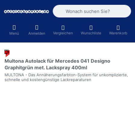
Geben Sie einen Suchbegriff ein. Währ
Vergleichen
Wunschliste
Warenkorb
Menü
Anmelden
Multona Autolack für Mercedes 041 Designo
Graphitgrün met. Lackspray 400ml
MULTONA - Das Annäherungsfarbton-System für unkomplizierte,
schnelle und kostengünstige Lackreparaturen