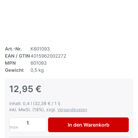
Art.-Nr.
K601093
EAN / GTIN
4015962002272
MPN
601093
Gewicht
0,5 kg
12,95 €
Inhalt: 0,4 l (32,38 € / 1 l)
inkl. MwSt. (19%), zzgl.
Versandkosten
Multona Autolack für Mercedes 041 Desig
In den Warenkorb
Stück