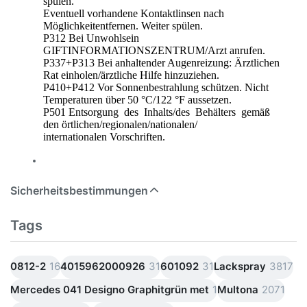
spülen.
Eventuell vorhandene Kontaktlinsen nach
Möglichkeitentfernen. Weiter spülen.
P312 Bei Unwohlsein
GIFTINFORMATIONSZENTRUM/Arzt anrufen.
P337+P313 Bei anhaltender Augenreizung: Ärztlichen
Rat einholen/ärztliche Hilfe hinzuziehen.
P410+P412 Vor Sonnenbestrahlung schützen. Nicht
Temperaturen über 50 °C/122 °F aussetzen.
P501 Entsorgung des Inhalts/des Behälters gemäß
den örtlichen/regionalen/nationalen/
internationalen Vorschriften.
Sicherheitsbestimmungen
Tags
0812-2
16
4015962000926
31
601092
31
Lackspray
3817
Mercedes 041 Designo Graphitgrün met
1
Multona
2071