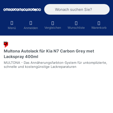
Geben Sie einen Suchbegriff ein. Währ
Vergleichen
Wunschliste
Warenkorb
Menü
Anmelden
Multona Autolack für Kia N7 Carbon Grey met
Lackspray 400ml
MULTONA - Das Annäherungsfarbton-System für unkomplizierte,
schnelle und kostengünstige Lackreparaturen