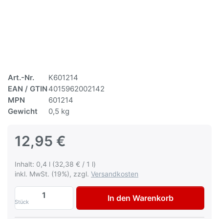
Art.-Nr.
K601214
EAN / GTIN
4015962002142
MPN
601214
Gewicht
0,5 kg
12,95 €
Inhalt: 0,4 l (32,38 € / 1 l)
inkl. MwSt. (19%), zzgl.
Versandkosten
Multona Autolack für Kia N7 Carbon Grey
In den Warenkorb
Stück