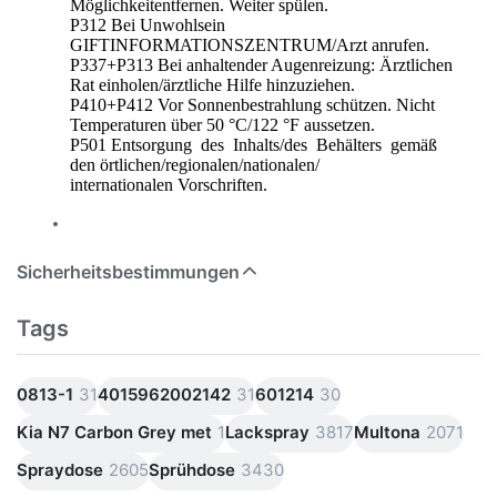
Möglichkeitentfernen. Weiter spülen.
P312 Bei Unwohlsein
GIFTINFORMATIONSZENTRUM/Arzt anrufen.
P337+P313 Bei anhaltender Augenreizung: Ärztlichen
Rat einholen/ärztliche Hilfe hinzuziehen.
P410+P412 Vor Sonnenbestrahlung schützen. Nicht
Temperaturen über 50 °C/122 °F aussetzen.
P501 Entsorgung des Inhalts/des Behälters gemäß
den örtlichen/regionalen/nationalen/
internationalen Vorschriften.
Sicherheitsbestimmungen
Tags
0813-1
31
4015962002142
31
601214
30
Kia N7 Carbon Grey met
1
Lackspray
3817
Multona
2071
Spraydose
2605
Sprühdose
3430