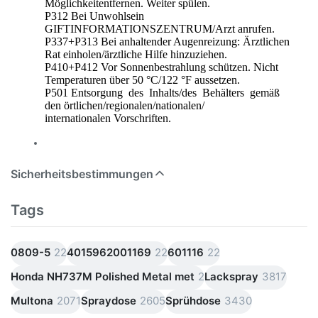
Möglichkeitentfernen. Weiter spülen.
P312 Bei Unwohlsein
GIFTINFORMATIONSZENTRUM/Arzt anrufen.
P337+P313 Bei anhaltender Augenreizung: Ärztlichen
Rat einholen/ärztliche Hilfe hinzuziehen.
P410+P412 Vor Sonnenbestrahlung schützen. Nicht
Temperaturen über 50 °C/122 °F aussetzen.
P501 Entsorgung des Inhalts/des Behälters gemäß
den örtlichen/regionalen/nationalen/
internationalen Vorschriften.
Sicherheitsbestimmungen
Tags
0809-5
22
4015962001169
22
601116
22
Honda NH737M Polished Metal met
2
Lackspray
3817
Multona
2071
Spraydose
2605
Sprühdose
3430