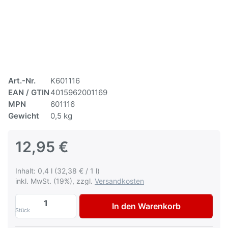
Art.-Nr.
K601116
EAN / GTIN
4015962001169
MPN
601116
Gewicht
0,5 kg
12,95 €
Inhalt: 0,4 l (32,38 € / 1 l)
inkl. MwSt. (19%), zzgl.
Versandkosten
Multona Autolack für Honda NH737M Poli
In den Warenkorb
Stück