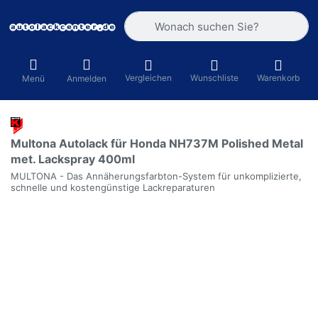
Geben Sie einen Suchbegriff ein. Währ
Vergleichen
Wunschliste
Warenkorb
Menü
Anmelden
Multona Autolack für Honda NH737M Polished Metal
met. Lackspray 400ml
MULTONA - Das Annäherungsfarbton-System für unkomplizierte,
schnelle und kostengünstige Lackreparaturen