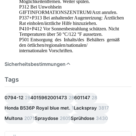
Möglichkeitentfernen. Weiter spülen.
P312 Bei Unwohlsein
GIFTINFORMATIONSZENTRUM/Arzt anrufen.
P337+P313 Bei anhaltender Augenreizung: Ärztlichen
Rat einholen/ärztliche Hilfe hinzuziehen.
P410+P412 Vor Sonnenbestrahlung schützen. Nicht
Temperaturen über 50 °C/122 °F aussetzen.
P501 Entsorgung des Inhalts/des Behälters gemäß
den örtlichen/regionalen/nationalen/
internationalen Vorschriften.
Sicherheitsbestimmungen
Tags
0794-12
28
4015962001473
28
601147
28
Honda B536P Royal blue met.
1
Lackspray
3817
Multona
2071
Spraydose
2605
Sprühdose
3430