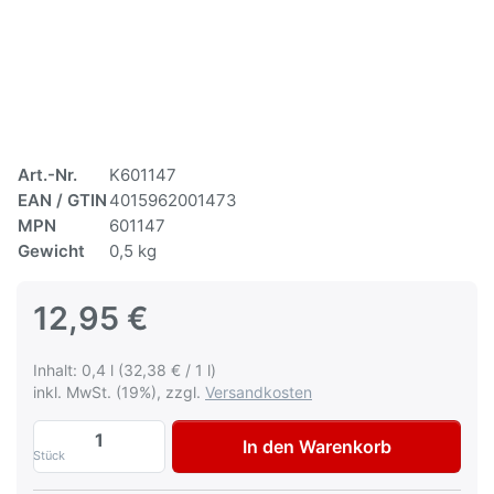
Art.-Nr.
K601147
EAN / GTIN
4015962001473
MPN
601147
Gewicht
0,5 kg
12,95 €
Inhalt: 0,4 l (32,38 € / 1 l)
inkl. MwSt. (19%), zzgl.
Versandkosten
Multona Autolack für Honda B536P Royal 
In den Warenkorb
Stück