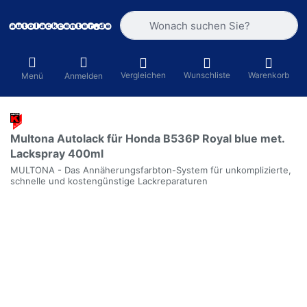
Geben Sie einen Suchbegriff ein. Währ
Vergleichen
Wunschliste
Warenkorb
Menü
Anmelden
Multona Autolack für Honda B536P Royal blue met.
Lackspray 400ml
MULTONA - Das Annäherungsfarbton-System für unkomplizierte,
schnelle und kostengünstige Lackreparaturen