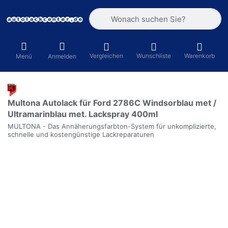
Geben Sie einen Suchbegriff ein. Währ
Vergleichen
Wunschliste
Warenkorb
Menü
Anmelden
Multona Autolack für Ford 2786C Windsorblau met /
Ultramarinblau met. Lackspray 400ml
MULTONA - Das Annäherungsfarbton-System für unkomplizierte,
schnelle und kostengünstige Lackreparaturen