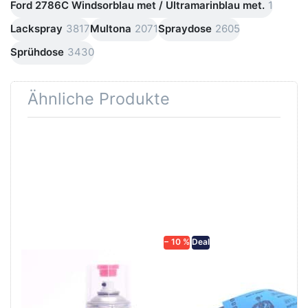
Ford 2786C Windsorblau met / Ultramarinblau met.
1
Lackspray
3817
Multona
2071
Spraydose
2605
Sprühdose
3430
Ähnliche Produkte
Drücken Sie
Drücken Sie
ENTER für
ENTER für
mehr
mehr
Optionen zu
Optionen zu
SprayMax 2K
Schleifpapier
Klarlack
wasserfest
hochglänzend
in diversen
680061
Körnungen
− 10 %
Deal
SPRAYMAX
Schleifpapier
SprayMax 2K Klarlack
wasserfest in
hochglänzend
diversen Körnungen
680061
Nass-Schleifpapier zur nass