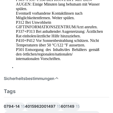
AUGEN: Einige Minuten lang behutsam mit Wasser
spülen.
Eventuell vorhandene Kontaktlinsen nach
Möglichkeitentfernen. Weiter spülen.
P312 Bei Unwohlsein
GIFTINFORMATIONSZENTRUM/Arzt anrufen.
P337+P313 Bei anhaltender Augenreizung: Ärztlichen
Rat einholen/ärztliche Hilfe hinzuziehen.
P410+P412 Vor Sonnenbestrahlung schützen. Nicht
Temperaturen über 50 °C/122 °F aussetzen.
P501 Entsorgung des Inhalts/des Behälters gemäß
den örtlichen/regionalen/nationalen/
internationalen Vorschriften.
Sicherheitsbestimmungen
Tags
0794-14
15
4015962001497
15
601149
15