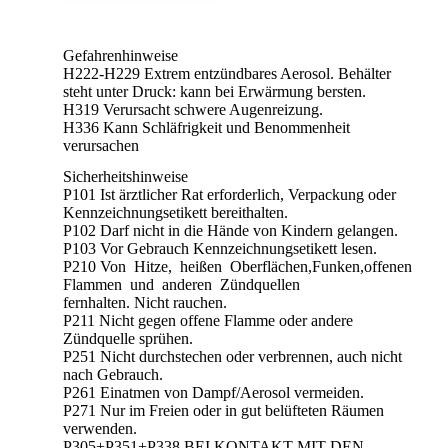
Gefahrenhinweise
H222-H229 Extrem entzündbares Aerosol. Behälter
steht unter Druck: kann bei Erwärmung bersten.
H319 Verursacht schwere Augenreizung.
H336 Kann Schläfrigkeit und Benommenheit
verursachen
Sicherheitshinweise
P101 Ist ärztlicher Rat erforderlich, Verpackung oder
Kennzeichnungsetikett bereithalten.
P102 Darf nicht in die Hände von Kindern gelangen.
P103 Vor Gebrauch Kennzeichnungsetikett lesen.
P210 Von Hitze, heißen Oberflächen,Funken,offenen
Flammen und anderen Zündquellen
fernhalten. Nicht rauchen.
P211 Nicht gegen offene Flamme oder andere
Zündquelle sprühen.
P251 Nicht durchstechen oder verbrennen, auch nicht
nach Gebrauch.
P261 Einatmen von Dampf/Aerosol vermeiden.
P271 Nur im Freien oder in gut belüfteten Räumen
verwenden.
P305+P351+P338 BEI KONTAKT MIT DEN