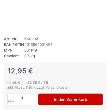
Art.-Nr.
K601149
EAN / GTIN
4015962001497
MPN
601149
Gewicht
0,5 kg
12,95 €
Inhalt: 0,4 l (32,38 € / 1 l)
inkl. MwSt. (19%), zzgl.
Versandkosten
Multona Autolack für Ford 2786C Windsor
In den Warenkorb
Stück