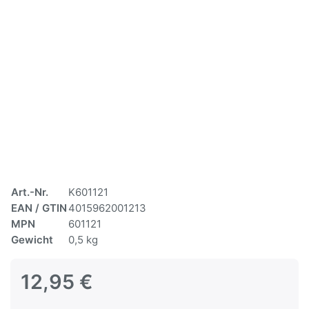
Art.-Nr.
K601121
EAN / GTIN
4015962001213
MPN
601121
Gewicht
0,5 kg
12,95 €