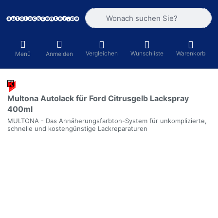
Geben Sie einen Suchbegriff ein. Währ
Vergleichen
Wunschliste
Warenkorb
Menü
Anmelden
Multona Autolack für Ford Citrusgelb Lackspray
400ml
MULTONA - Das Annäherungsfarbton-System für unkomplizierte,
schnelle und kostengünstige Lackreparaturen