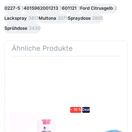
0227-5
1
4015962001213
1
601121
1
Ford Citrusgelb
2
Lackspray
3817
Multona
2071
Spraydose
2605
Sprühdose
3430
Ähnliche Produkte
Drücken Sie
Drücken Sie
ENTER für
ENTER für
mehr
mehr
Optionen zu
Optionen zu
SprayMax 2K
Schleifpapier
Klarlack
wasserfest
hochglänzend
in diversen
680061
Körnungen
− 10 %
Deal
SPRAYMAX
Schleifpapier
SprayMax 2K Klarlack
wasserfest in
hochglänzend
diversen Körnungen