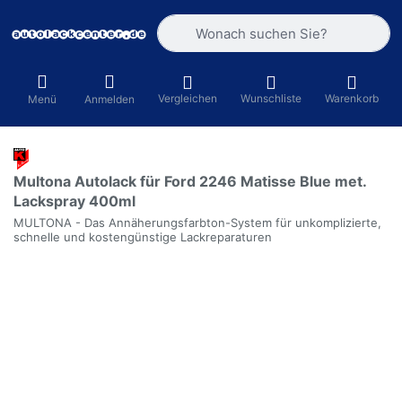
Geben Sie einen Suchbegriff ein. Währ
Vergleichen
Wunschliste
Warenkorb
Menü
Anmelden
Multona Autolack für Ford 2246 Matisse Blue met.
Lackspray 400ml
MULTONA - Das Annäherungsfarbton-System für unkomplizierte,
schnelle und kostengünstige Lackreparaturen