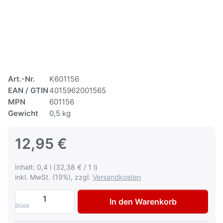
Art.-Nr.
K601156
EAN / GTIN
4015962001565
MPN
601156
Gewicht
0,5 kg
12,95 €
Inhalt: 0,4 l (32,38 € / 1 l)
inkl. MwSt. (19%), zzgl.
Versandkosten
Multona Autolack für Ford 2246 Matisse 
In den Warenkorb
Stück