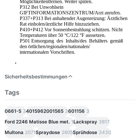
Möglichkeitentfernen. Weiter spülen.
P312 Bei Unwohlsein
GIFTINFORMATIONSZENTRUM/Arzt anrufen.
P337+P313 Bei anhaltender Augenreizung: Ärztlichen
Rat einholen/ärztliche Hilfe hinzuziehen.
P410+P412 Vor Sonnenbestrahlung schützen. Nicht
Temperaturen über 50 °C/122 °F aussetzen.
P501 Entsorgung des Inhalts/des Behälters gemäß
den örtlichen/regionalen/nationalen/
internationalen Vorschriften.
Sicherheitsbestimmungen
Tags
0661-5
3
4015962001565
3
601156
3
Ford 2246 Matisse Blue met.
1
Lackspray
3817
Multona
2071
Spraydose
2605
Sprühdose
3430