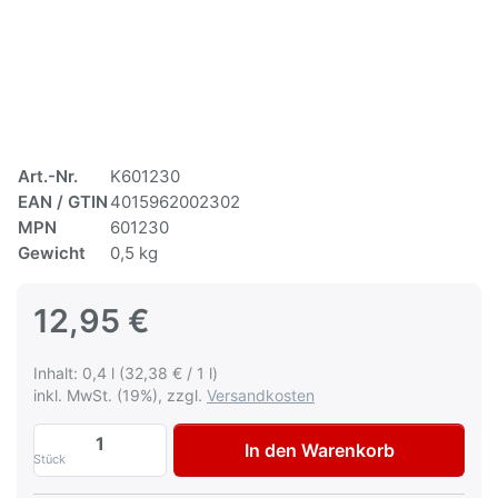
Art.-Nr.
K601230
EAN / GTIN
4015962002302
MPN
601230
Gewicht
0,5 kg
12,95 €
Inhalt: 0,4 l (32,38 € / 1 l)
inkl. MwSt. (19%), zzgl.
Versandkosten
Multona Autolack für Alfa Romeo 805B Ne
In den Warenkorb
Stück