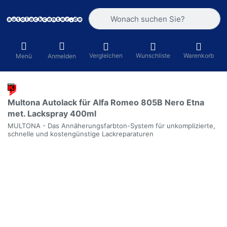
Geben Sie einen Suchbegriff ein. Währ
Vergleichen
Wunschliste
Warenkorb
Menü
Anmelden
Multona Autolack für Alfa Romeo 805B Nero Etna
met. Lackspray 400ml
MULTONA - Das Annäherungsfarbton-System für unkomplizierte,
schnelle und kostengünstige Lackreparaturen