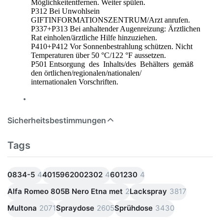
Möglichkeitentfernen. Weiter spülen.
P312 Bei Unwohlsein
GIFTINFORMATIONSZENTRUM/Arzt anrufen.
P337+P313 Bei anhaltender Augenreizung: Ärztlichen
Rat einholen/ärztliche Hilfe hinzuziehen.
P410+P412 Vor Sonnenbestrahlung schützen. Nicht
Temperaturen über 50 °C/122 °F aussetzen.
P501 Entsorgung des Inhalts/des Behälters gemäß
den örtlichen/regionalen/nationalen/
internationalen Vorschriften.
Sicherheitsbestimmungen
Tags
0834-5
4
4015962002302
4
601230
4
Alfa Romeo 805B Nero Etna met
2
Lackspray
3817
Multona
2071
Spraydose
2605
Sprühdose
3430