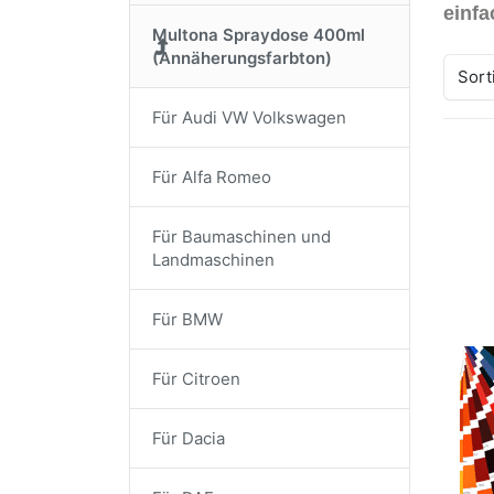
einfa
Multona Spraydose 400ml
(Annäherungsfarbton)
Sort
Für Audi VW Volkswagen
Drü
Für Alfa Romeo
EN
Op
Für Baumaschinen und
zu 
für
Landmaschinen
1
Ver
La
Für BMW
Aut
Für Citroen
100
Lac
Für Dacia
MUL
Annä
Syst
3
schn