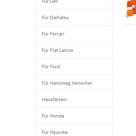
Für DAF
kost
12,
Lack
Inhalt
Für Daihatsu
Für Ferrari
Für Fiat Lancia
Für Ford
Für Hanomag Henschel
Hausfarben
Für Honda
Für Hyundai