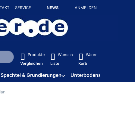
TAKT
SERVICE
NEWS
ANMELDEN
isch erste Ergebnisse. Drücken Sie die Eingabetaste, um alle 
Produkte
Wunsch
Waren
Vergleichen
Liste
Korb
Spachtel & Grundierungen
Unterbodenschutz / HV
lan