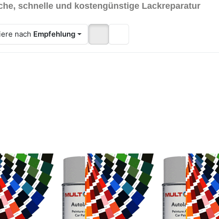
che, schnelle und kostengünstige Lackreparatur
iere nach
Empfehlung
cken Sie
Drücken
Drücken
TER für
Sie
Sie
mehr
ENTER für
ENTER fü
tionen
mehr
mehr
Autolack
Optionen
Optionen
 Neoplan
zu
zu
00-466
Autolack
Autolack
kehrsrot
für
Neoplan
ckspray
Neoplan
100-053
400ml
100-013
Signalrot
Feuerrot
Lackspra
Lackspray
400ml
olack für Neoplan
Autolack für Neoplan
Autolac
400ml
-466 Verkehrsrot
100-013 Feuerrot
100-053 
kspray 400ml
Lackspray 400ml
Lackspr
TONA - Das
MULTONA - Das
MULTONA 
herungsfarbton-
Annäherungsfarbton-
Annäherun
em für unkomplizierte,
System für unkomplizierte,
System für
-5 Werktage
3-5 Werktage
3-5 Wer
elle und
schnelle und
schnelle u