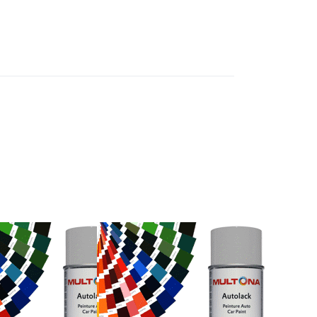
Drücken Sie
ENTER für
r
mehr
Optionen zu
Autolack
Neoplan 100-
058
Graualuminium
met
Lackspray
y
400ml
k Neoplan
Autolack Neoplan
Signalrot
100-058
ay 400ml
Graualuminium met
Lackspray 400ml
- Das
gsfarbton-
MULTONA - Das
 unkomplizierte,
Annäherungsfarbton-
ktage
nd