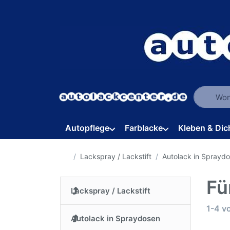
Geben Sie
Autopflege
Farblacke
Kleben & Dic
Startseite
Lackspray / Lackstift
Autolack in Sprayd
Fü
Lackspray / Lackstift
Suche
1-4
v
Autolack in Spraydosen