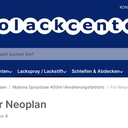
KON
 einen Suchbegriff ein. Während Sie tippen, erscheinen automat
hten
Lackspray / Lackstift
Schleifen & Abdecken
osen
Multona Spraydose 400ml (Annäherungsfarbton)
Für Neop
r Neoplan
rgebnisse:
on
4