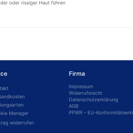
er oder rissiger Haut führen
ice
Firma
Impressum
takt
Widerrufsrecht
sandkosten
Datenschutzerklärung
lungsarten
AGB
PPWR – EU-Konformitätserk
kie Manager
trag widerrufen