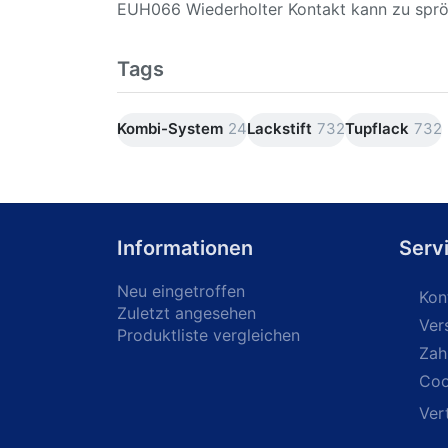
EUH066 Wiederholter Kontakt kann zu spröd
Tags
Kombi-System
24
Lackstift
732
Tupflack
732
Informationen
Serv
Neu eingetroffen
Kon
Zuletzt angesehen
Ver
Produktliste vergleichen
Zah
Coo
Ver