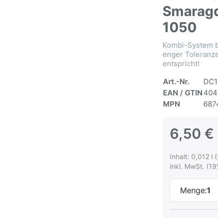
Smaragd
1050
Kombi-System be
enger Toleranz
entspricht!
Art.-Nr.
DC1
EAN / GTIN
404
MPN
687
6,50 €
Inhalt: 0,012 l 
inkl. MwSt. (19
Menge:
1