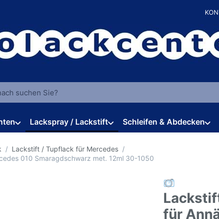
KON
 einen Suchbegriff ein. Während Sie tippen, erscheinen automat
hten
Lackspray / Lackstift
Schleifen & Abdecken
k
Lackstift / Tupflack für Mercedes
Mercedes 010 Smaragdschwarz met. 12ml 30-1050
Lackstif
für Ann