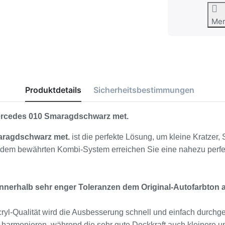
Me
Produktdetails
Sicherheitsbestimmungen
Mercedes 010 Smaragdschwarz met.
aragdschwarz met.
ist die perfekte Lösung, um kleine Kratze
t dem bewährten Kombi-System erreichen Sie eine nahezu perfe
nnerhalb sehr enger Toleranzen dem Original-Autofarbton 
yl-Qualität wird die Ausbesserung schnell und einfach durchgef
be harmonieren, während die sehr gute Deckkraft auch kleinere