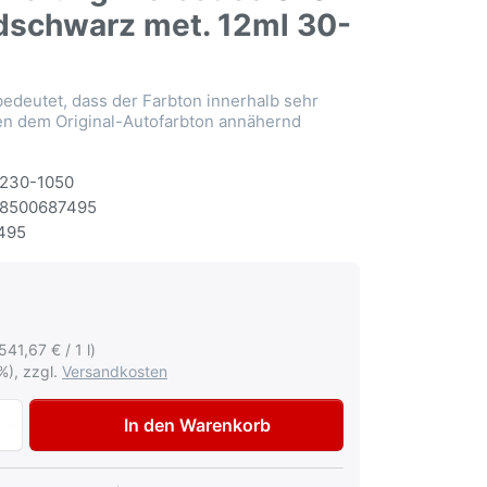
schwarz met. 12ml 30-
deutet, dass der Farbton innerhalb sehr
en dem Original-Autofarbton annähernd
230-1050
8500687495
495
(541,67 € / 1 l)
%), zzgl.
Versandkosten
Lackstift Tupflack Dupli-Color für Annäherung Mercedes 0
In den Warenkorb