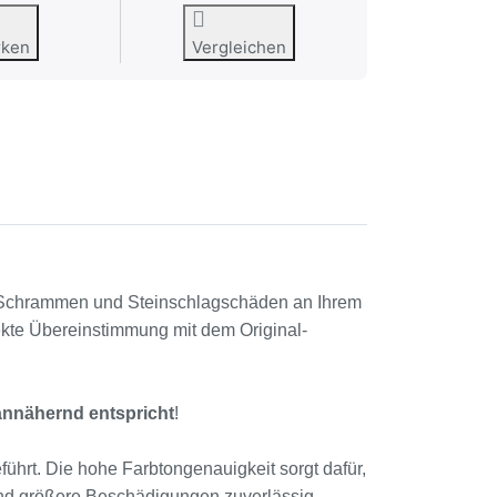
rken
Vergleichen
r, Schrammen und Steinschlagschäden an Ihrem
kte Übereinstimmung mit dem Original-
annähernd entspricht
!
ührt. Die hohe Farbtongenauigkeit sorgt dafür,
 und größere Beschädigungen zuverlässig