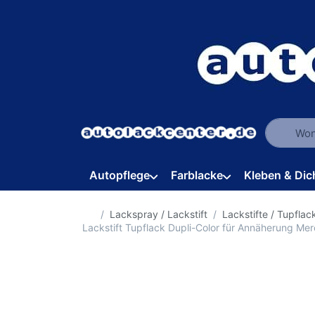
Geben Sie
Autopflege
Farblacke
Kleben & Dic
Startseite
Lackspray / Lackstift
Lackstifte / Tupflac
Lackstift Tupflack Dupli-Color für Annäherung 