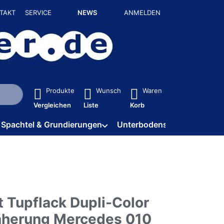
TAKT
SERVICE
NEWS
ANMELDEN
isch erste Ergebnisse. Drücken Sie die Eingabetaste, um alle 
Produkte
Wunsch
Waren
Vergleichen
Liste
Korb
Spachtel & Grundierungen
Unterbodenschutz / HV
t Tupflack Dupli-Color
äherung Mercedes 010