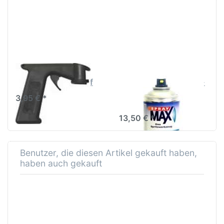
für mehr
Optionen zu
Optionen
SprayMax
zu
Kunststoff-
SprayMax
Haftvermittler
Handgriff
Spray 400ml
SPRAYMAX
SPRAYMAX
SprayMax Handgriff
SprayMax Kunststoff-
Haftvermittler Spray
3,95 € *
400ml
13,50 € *
Benutzer, die diesen Artikel gekauft haben,
haben auch gekauft