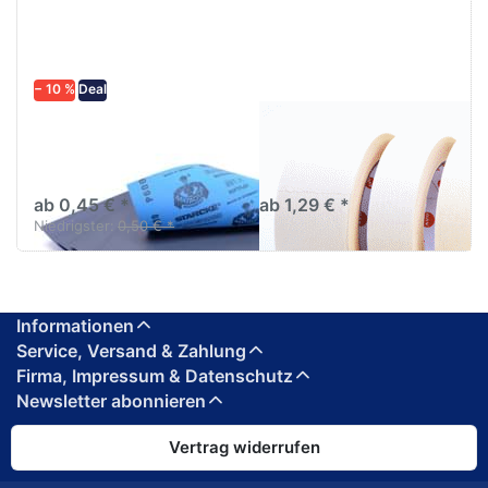
− 10 %
Deal
Schleifpapier
AVO Abklebeband
wasserfest in
Abklebeband hell bis
diversen Körnungen
80C°/1h
ab 0,45 € *
ab 1,29 € *
Niedrigster:
0,50 € *
Informationen
Service, Versand & Zahlung
Firma, Impressum & Datenschutz
Newsletter abonnieren
Vertrag widerrufen