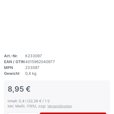
Art.-Nr.
K233097
EAN / GTIN
4015962040977
MPN
233097
Gewicht
0,4 kg
8,95 €
Inhalt: 0,4 l (22,38 € / 1 l)
inkl. MwSt. (19%), zzgl.
Versandkosten