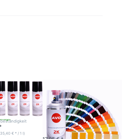
Drücken Sie
ENTER für
r
mehr
Optionen zu
RAL 1001 -
RAL 1034
AVO 2K
Autolack
y
Spraydose
400ml in RAL
l
Farbe
hochglänzend
5 AVO 2K
RAL 1001 - RAL 1034
y glänzend 6
AVO 2K Autolack
Spraydose 400ml in
RAL Farbe
nten Lack mit
 Chemikalien-,
hochglänzend
nd
Zur hochwertigen
ktage
beständigkeit
Decklackierung und Spot
*
Repair Anwendung
3-5 Werktage
(35,40 € * / 1 l)