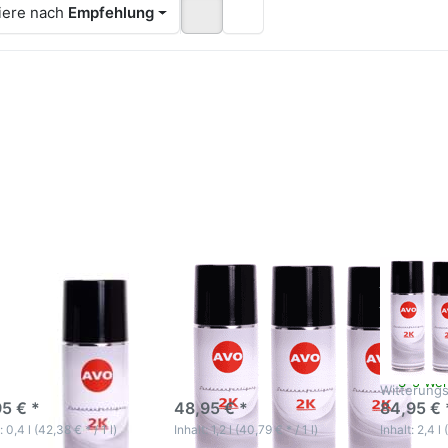
iere nach
Empfehlung
ücken
Drücken
Drücken
Sie
Sie
Sie
ER für
ENTER für
ENTER fü
mehr
mehr
mehr
tionen
Optionen
Optionen
u RAL
zu RAL
zu RAL
05 2K
9005 2K
9005
kspray
Lackspray
AVO 2K
AVO
AVO
Lackspra
änzend
glänzend
glänzend
00ml
3 x 400ml
6 x 400m
 9005 2K
RAL 9005 2K
RAL 900
kspray AVO
Lackspray AVO
Lackspra
nzend 400ml
glänzend 3 x 400ml
x 400ml
mponenten Lack mit
2 Komponenten Lack mit
2 Kompone
 hoher Chemikalien-,
sehr hoher Chemikalien-,
sehr hoher
in- und
Benzin- und
Benzin- u
-5 Werktage
3-5 Werktage
3-5 Wer
erungsbeständigkeit
Witterungsbeständigkeit
Witterungs
95 € *
48,95 € *
84,95 € 
: 0,4 l (42,38 € * / 1 l)
Inhalt: 1,2 l (40,79 € * / 1 l)
Inhalt: 2,4 l 