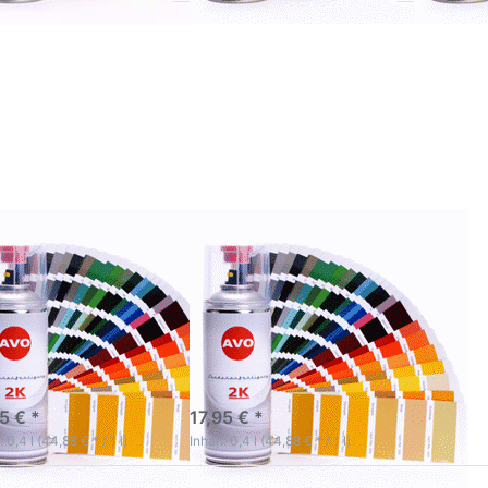
ücken Sie
Drücken Sie
NTER für
ENTER für
mehr
mehr
tionen zu
Optionen zu
L 8001 -
RAL 9001 -
AL 8028
RAL 9018
AVO 2K
AVO 2K
utolack
Autolack
praydose
Spraydose
ml in RAL
400ml in RAL
Farbe
Farbe
hglänzend
hochglänzend
 8001 - RAL 8028
RAL 9001 - RAL 9018
 2K Autolack
AVO 2K Autolack
aydose 400ml in
Spraydose 400ml in
 Farbe
RAL Farbe
hglänzend
hochglänzend
hochwertigen
Zur hochwertigen
lackierung und Spot
Decklackierung und Spot
ir Anwendung
Repair Anwendung
-5 Werktage
3-5 Werktage
5 € *
17,95 € *
: 0,4 l (44,88 € * / 1 l)
Inhalt: 0,4 l (44,88 € * / 1 l)