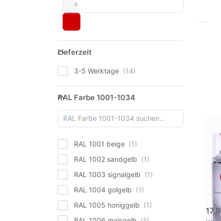
Dr
Lieferzeit
E
Lieferzeit
Op
RA
3-5 Werktage
R
A
RAL Farbe 1001-1034
RAL Farbe 1001-1034
S
400
hoc
RAL
AVO
RAL 1001 beige
Spr
RAL
RAL 1002 sandgelb
hoc
RAL 1003 signalgelb
Zur 
Deck
RAL 1004 golgelb
Repa
3
RAL 1005 honiggelb
17,9
RAL 1006 maisgelb