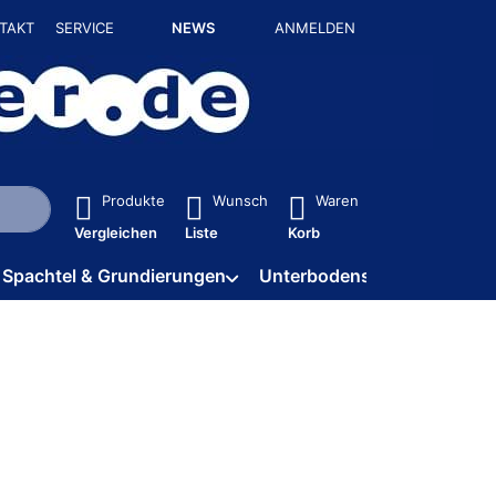
TAKT
SERVICE
NEWS
ANMELDEN
isch erste Ergebnisse. Drücken Sie die Eingabetaste, um alle 
Produkte
Wunsch
Waren
Vergleichen
Liste
Korb
Spachtel & Grundierungen
Unterbodenschutz / HV