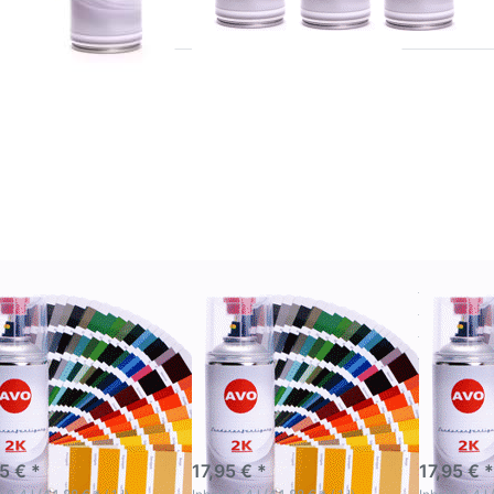
ücken Sie
Drücken Sie
Drücken 
NTER für
ENTER für
ENTER f
mehr
mehr
mehr
tionen zu
Optionen zu
Optionen
L 2000 -
RAL 3000 -
RAL 400
AL 2012
RAL 3031
RAL 40
AVO 2K
AVO 2K
AVO 2
utolack
Autolack
Autola
praydose
Spraydose
Spraydo
ml in RAL
400ml in RAL
400ml in
Farbe
Farbe
Farbe
hglänzend
hochglänzend
hochglän
 2000 - RAL 2012
RAL 3000 - RAL 3031
RAL 400
 2K Autolack
AVO 2K Autolack
AVO 2K 
aydose 400ml in
Spraydose 400ml in
Spraydo
 Farbe
RAL Farbe
RAL Far
hglänzend
hochglänzend
hochglä
hochwertigen
Zur hochwertigen
Zur hochw
lackierung und Spot
Decklackierung und Spot
Decklackie
ir Anwendung
Repair Anwendung
Repair An
-5 Werktage
3-5 Werktage
3-5 Wer
5 € *
17,95 € *
17,95 € *