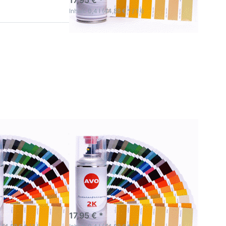
17,95 € *
Inhalt: 0,4 l (44,88 € * / 1 l)
Sie
Drücken Sie
ür
ENTER für
mehr
 zu
Optionen zu
1 -
RAL 5000 -
10
RAL 5024
K
AVO 2K
ck
Autolack
se
Spraydose
 RAL
400ml in RAL
Farbe
zend
hochglänzend
1 - RAL 4010
RAL 5000 - RAL 5024
Autolack
AVO 2K Autolack
se 400ml in
Spraydose 400ml in
be
RAL Farbe
nzend
hochglänzend
ertigen
Zur hochwertigen
rung und Spot
Decklackierung und Spot
wendung
Repair Anwendung
ktage
3-5 Werktage
17,95 € *