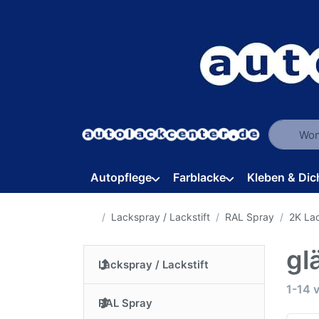
Geben Sie
Autopflege
Farblacke
Kleben & Dic
Startseite
Lackspray / Lackstift
RAL Spray
2K La
gl
Lackspray / Lackstift
Suche
1-14
RAL Spray