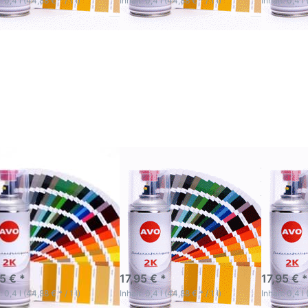
: 0,4 l (44,88 € * / 1 l)
Inhalt: 0,4 l (44,88 € * / 1 l)
Inhalt: 0,4 l 
ücken Sie
Drücken Sie
Drücken 
NTER für
ENTER für
ENTER f
mehr
mehr
mehr
tionen zu
Optionen zu
Optionen
L 6000 -
RAL 6020 -
RAL 700
AL 6019
RAL 6034
RAL 70
AVO 2K
AVO 2K
AVO 2
utolack
Autolack
Autola
praydose
Spraydose
Spraydo
ml in RAL
400ml in RAL
400ml in
Farbe
Farbe
Farbe
hglänzend
hochglänzend
hochglän
 6000 - RAL 6019
RAL 6020 - RAL
RAL 700
 2K Autolack
6034 AVO 2K
AVO 2K 
aydose 400ml in
Autolack Spraydose
Spraydo
 Farbe
400ml in RAL Farbe
RAL Far
hglänzend
hochglänzend
hochglä
hochwertigen
Zur hochwertigen
Zur hochw
lackierung und Spot
Decklackierung und Spot
Decklackie
ir Anwendung
Repair Anwendung
Repair An
-5 Werktage
3-5 Werktage
3-5 Wer
5 € *
17,95 € *
17,95 € *
: 0,4 l (44,88 € * / 1 l)
Inhalt: 0,4 l (44,88 € * / 1 l)
Inhalt: 0,4 l 