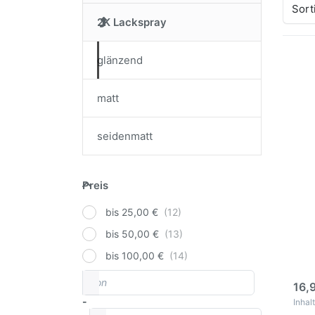
Sort
2K Lackspray
glänzend
Dr
ENT
matt
Op
z
90
seidenmatt
Lac
gl
4
Preis
Preis
RAL
Lac
bis 25,00 €
glä
bis 50,00 €
2 Ko
sehr
bis 100,00 €
Benz
3
Witt
von
Preisspanne
16,
-
Inhalt
bis