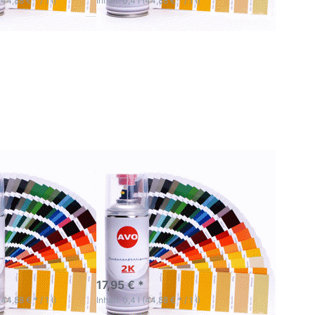
(44,88 € * / 1 l)
Inhalt: 0,4 l (44,88 € * / 1 l)
Sie
Drücken Sie
ür
ENTER für
mehr
 zu
Optionen zu
0 -
RAL 7034 -
33
RAL 7045
K
AVO 2K
ck
Autolack
se
Spraydose
 RAL
400ml in RAL
Farbe
zend
hochglänzend
0 - RAL 7033
RAL 7034 - RAL 7045
Autolack
AVO 2K Autolack
se 400ml in
Spraydose 400ml in
be
RAL Farbe
nzend
hochglänzend
ertigen
Zur hochwertigen
rung und Spot
Decklackierung und Spot
wendung
Repair Anwendung
ktage
3-5 Werktage
17,95 € *
(44,88 € * / 1 l)
Inhalt: 0,4 l (44,88 € * / 1 l)