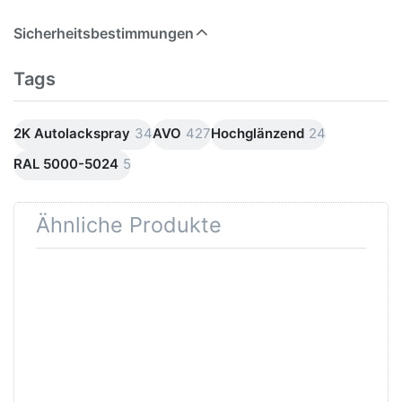
Sicherheitsbestimmungen
Tags
2K Autolackspray
34
AVO
427
Hochglänzend
24
RAL 5000-5024
5
Ähnliche Produkte
Drücken Sie
Drücken
ENTER für
Sie
mehr
ENTER
Optionen zu
für mehr
SprayMax
Optionen
Kunststoff-
zu
Haftvermittler
SprayMax
Spray 400ml
Handgriff