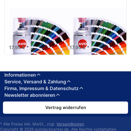
RAL 9001 - RAL 9018
RAL 3000 - RAL 3031
AVO 2K Autolack
AVO 2K Autolack
Spraydose 400ml in
Spraydose 400ml in
RAL Farbe
RAL Farbe
hochglänzend
hochglänzend
17,95 € *
17,95 € *
Informationen
Service, Versand & Zahlung
Firma, Impressum & Datenschutz
Newsletter abonnieren
Vertrag widerrufen
* Alle Preise inkl. MwSt., zzgl.
Versandkosten
Copyright © 2026 autolackcenter.de. Alle Rechte vorbehalten.