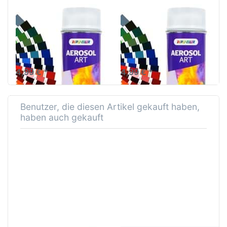
matt
Dupli Color Aerosol
Dupli Color Aerosol
Art Lackspray Klarlack
Art Grundierung Grau
matt
Lackspray 400ml
Sprühlackieren nach den
Standards der RAL-Skala für
perfekte Lackierungen
4,99 € *
4,99 € *
Benutzer, die diesen Artikel gekauft haben,
haben auch gekauft