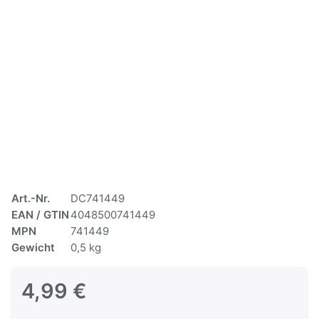
Art.-Nr.
DC741449
EAN / GTIN
4048500741449
MPN
741449
Gewicht
0,5 kg
4,99 €