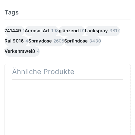
Tags
741449
1
Aerosol Art
198
glänzend
91
Lackspray
3817
Ral 9016
4
Spraydose
2605
Sprühdose
3430
Verkehrsweiß
4
Ähnliche Produkte
Drücken
Drücken Sie
Sie
ENTER für
ENTER für
mehr
mehr
Optionen zu
Optionen
Dupli Color
zu Dupli
Aerosol Art
Color
Grundierung
Aerosol
Grau
Art
Lackspray
Lackspray
400ml
Klarlack