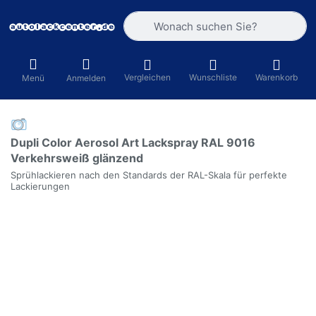
Geben Sie einen Suchbegriff ein. Währ
Vergleichen
Wunschliste
Warenkorb
Menü
Anmelden
Dupli Color Aerosol Art Lackspray RAL 9016
Verkehrsweiß glänzend
Sprühlackieren nach den Standards der RAL-Skala für perfekte
Lackierungen