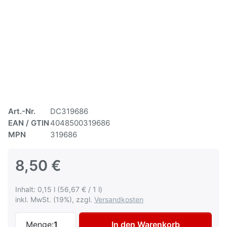
Art.-Nr.
DC319686
EAN / GTIN
4048500319686
MPN
319686
8,50 €
Inhalt: 0,15 l (56,67 € / 1 l)
inkl. MwSt. (19%), zzgl.
Versandkosten
DUPLI-COLOR Kunststoffhaftvermittler Sp
Menge:
1
In den Warenkorb