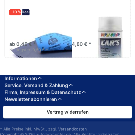
− 10 %
Deal
Schleifpapier
Dupli-Color Cars
wasserfest in
Lackspray Klarlack
diversen Körnungen
matt 400ml
ab 0,45 € *
4,80 € *
Niedrigster:
0,50 € *
Informationen
Service, Versand & Zahlung
Firma, Impressum & Datenschutz
Newsletter abonnieren
Vertrag widerrufen
* Alle Preise inkl. MwSt., zzgl.
Versandkosten
Copyright © 2026 autolackcenter.de. Alle Rechte vorbehalten.