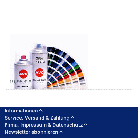
AVO Autolack
Lackspray-Set für
BMW B09 Marakesch
Braun Metallic 400ml
Basislack + 500ml
Klarlack
19,95 € *
Informationen
Service, Versand & Zahlung
Firma, Impressum & Datenschutz
Newsletter abonnieren