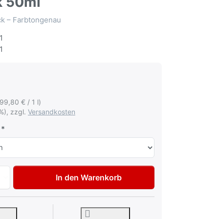
k 50ml
ack – Farbtongenau
1
1
199,80 € / 1 l)
%), zzgl.
Versandkosten
Autolack Lackstift für Mercedes 010 Smaragdschwarz met T
In den Warenkorb