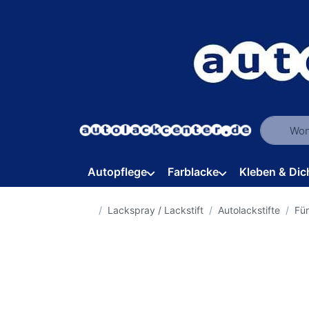
Geben Sie
Autopflege
Farblacke
Kleben & Dic
Startseite
Lackspray / Lackstift
Autolackstifte
Fü