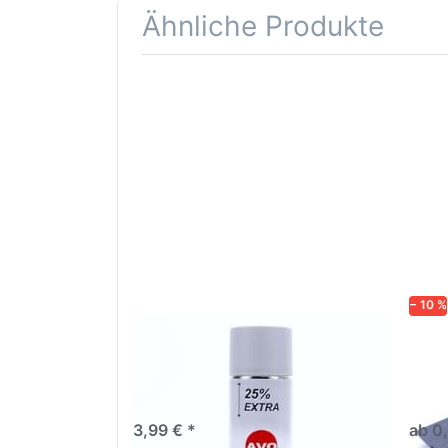
Ähnliche Produkte
Drücken
Drüc
Sie
ENT
ENTER für
mehr
Opti
Optionen
Schle
zu AVO
was
Haftgrund
in d
grau
Kör
Lackspray
500ml
− 10 %
AVO Haftgrund grau Lackspray
Schl
500ml
dive
Nass-
trock
3,99 € *
ab 0