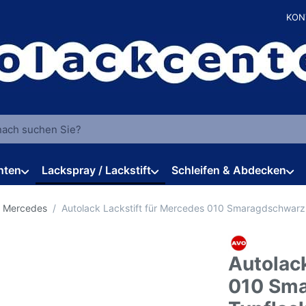
KON
 einen Suchbegriff ein. Während Sie tippen, erscheinen automat
hten
Lackspray / Lackstift
Schleifen & Abdecken
r Mercedes
Autolack Lackstift für Mercedes 010 Smaragdschwarz
Autolack
010 Sm