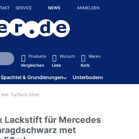
TAKT
SERVICE
NEWS
ANMELDEN
isch erste Ergebnisse. Drücken Sie die Eingabetaste, um alle 
Produkte
Wunsch
Waren
Vergleichen
Liste
Korb
Spachtel & Grundierungen
Unterbodenschutz / HV
 met Tupflack 50ml
 Lackstift für Mercedes
aragdschwarz met