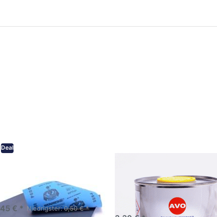
ken Sie
Drücken Sie
ER für
ENTER für
mehr
mehr Optionen
onen zu
zu AVO
ifpapier
Silikonentferner
serfest
/
iversen
Siliconentferner
nungen
500ml
A060105
Deal
eifpapier wasserfest in
AVO Silikonentferner /
rsen Körnungen
Siliconentferner 500ml
A060105
Schleifpapier zur nass und
en anwendung
,45 € *
Niedrigster:
0,50 € *