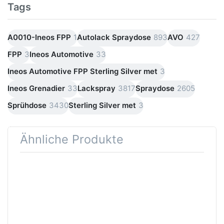
Tags
A0010-Ineos FPP
1
Autolack Spraydose
893
AVO
427
FPP
3
Ineos Automotive
33
Ineos Automotive FPP Sterling Silver met
3
Ineos Grenadier
33
Lackspray
3817
Spraydose
2605
Sprühdose
3430
Sterling Silver met
3
Ähnliche Produkte
Drücken
Drücken Sie
Sie
ENTER für
ENTER
mehr
für mehr
Optionen zu
Optionen
AVO
zu
Abklebeband
SprayMax
Abklebeband
Handgriff
hell bis