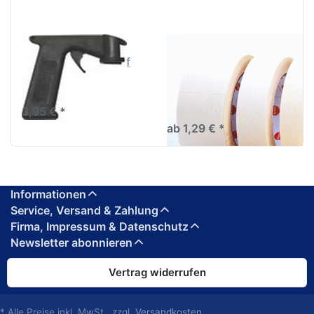
80C°/1h
SPRAYMAX
AVO Abklebeband
SprayMax Handgriff
Abklebeband hell bis
80C°/1h
3,95 € *
ab 1,29 € *
Informationen
Service, Versand & Zahlung
Firma, Impressum & Datenschutz
Newsletter abonnieren
Vertrag widerrufen
* Alle Preise inkl. MwSt., zzgl.
Versandkosten