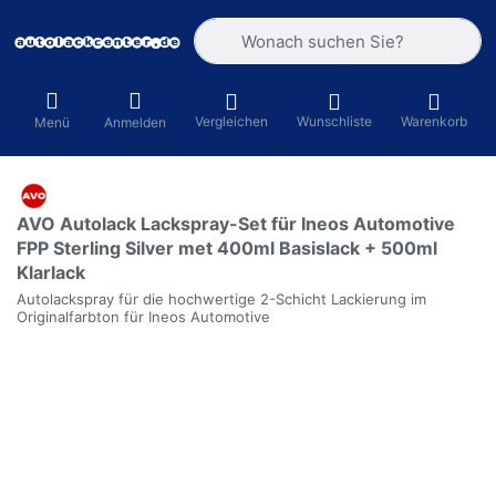
Geben Sie einen Suchbegriff ein. Währ
Vergleichen
Wunschliste
Warenkorb
Menü
Anmelden
AVO Autolack Lackspray-Set für Ineos Automotive
FPP Sterling Silver met 400ml Basislack + 500ml
Klarlack
Autolackspray für die hochwertige 2-Schicht Lackierung im
Originalfarbton für Ineos Automotive